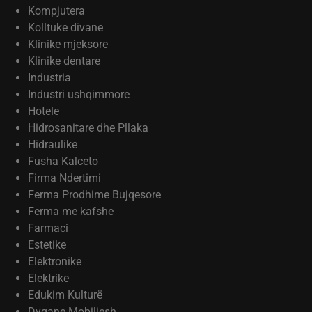
Kompjutera
Kolltuke divane
Klinike mjeksore
Klinike dentare
Industria
Industri ushqimmore
Hotele
Hidrosanitare dhe Pllaka
Hidraulike
Fusha Kalceto
Firma Ndertimi
Ferma Prodhime Bujqesore
Ferma me kafshe
Farmaci
Estetike
Elektronike
Elektrike
Edukim Kulturë
Dyqane Mobiljesh