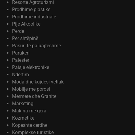
Resorte Agroturizmi
Prodhime plastike
Prodhime industriale
Pije Alkoolike
Perde
Për shtëpinë
Pasuri te paluajteshme
Parukeri
Palester
Paisje elektronike
Ndërtim
Moda dhe kujdesi vetiak
Mobilje me porosi
Mermere dhe Granite
Marketing
Makina me qera
Kozmetike
Kopeshte cerdhe
Komplekse turistike