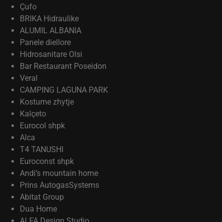
Çufo
BRIKA Hidraulike
ALUMIL ALBANIA
Panele diellore
Hidrosanitare Olsi
Bar Restaurant Poseidon
Veral
CAMPING LAGUNA PARK
Kostume zhytje
Kalçeto
Eurocol shpk
Alca
T4 TANUSHI
Euroconst shpk
Andi’s mountain home
Prins AutogasSystems
Abitat Group
Dua Home
ALFA Design Studio