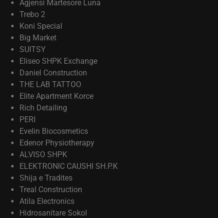
Agjensi Martesore Luna
Trebo 2
Koni Special
Big Market
SUITSY
Eliseo SHPK Exchange
Daniel Construction
THE LAB TATTOO
Elite Apartment Korce
Rich Detailing
PERI
Evelin Biocosmetics
Edenor Physiotherapy
ALVISO SHPK
ELEKTRONIC CAUSHI SH.P.K
Shija e Tradites
Treal Construction
Atila Electronics
Hidrosanitare Sokol