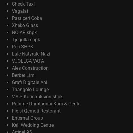
Check Taxi
Vagalat
Pastiçeri Çoba
Xheko Glass
NO-AR shpk
Tjegulla shpk
Reti SHPK
Lule Natyrale Nazi
VJOLLCA VATA
Ales Construction
Berber Limi
Grafi Digitale Ani
Triangolo Lounge
V.A.S Konstruksion shpk
Punime Duralumini Koni & Genti
Fix si Qëmoti Restorant
Enternal Group
Keli Wedding Centre
Artinel 95