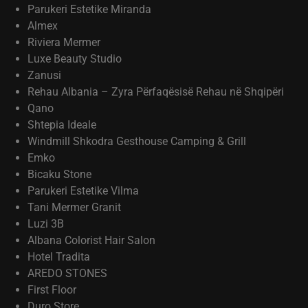
Parukeri Estetike Miranda
Almex
Riviera Mermer
Luxe Beauty Studio
Zanusi
Rehau Albania – Zyra Përfaqësisë Rehau në Shqipëri
Qano
Shtepia Ideale
Windmill Shkodra Gesthouse Camping & Grill
Emko
Bicaku Stone
Parukeri Estetike Vilma
Tani Mermer Granit
Luzi 3B
Albana Colorist Hair Salon
Hotel Tradita
AREDO STONES
First Floor
Duro Store