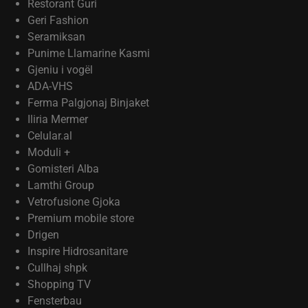
Restorant Guri
Geri Fashion
Seramiksan
Punime Llamarine Kasmi
Gjeniu i vogël
ADA-VHS
Ferma Palgjonaj Binjaket
Iliria Mermer
Celular.al
Moduli +
Gomisteri Alba
Lamthi Group
Vetrofusione Gjoka
Premium mobile store
Drigen
Inspire Hidrosanitare
Cullhaj shpk
Shopping TV
Fensterbau