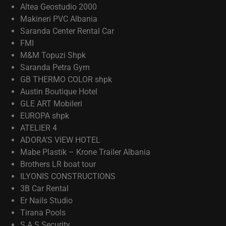
Altea Geostudio 2000
Makineri PVC Albania
Saranda Center Rental Car
FMI
M&M Topuzi Shpk
Saranda Petra Gym
GB THERMO COLOR shpk
Austin Boutique Hotel
GLE ART Mobileri
EUROPA shpk
ATELIER 4
ADORA’S VIEW HOTEL
Mabe Plastik – Krone Trailer Albania
Brothers LR boat tour
ILYONIS CONSTRUCTIONS
3B Car Rental
Er Nails Studio
Tirana Pools
S.A.S Security