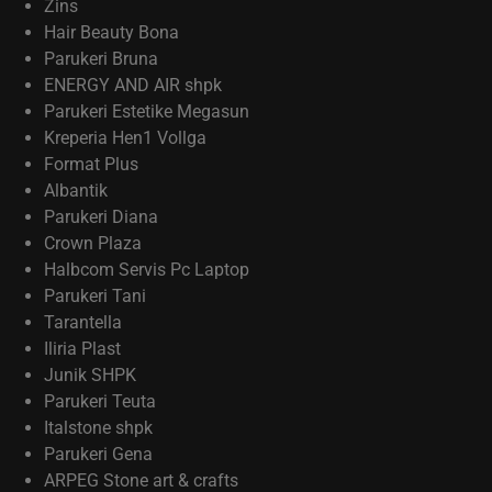
Zins
Hair Beauty Bona
Parukeri Bruna
ENERGY AND AIR shpk
Parukeri Estetike Megasun
Kreperia Hen1 Vollga
Format Plus
Albantik
Parukeri Diana
Crown Plaza
Halbcom Servis Pc Laptop
Parukeri Tani
Tarantella
Iliria Plast
Junik SHPK
Parukeri Teuta
Italstone shpk
Parukeri Gena
ARPEG Stone art & crafts