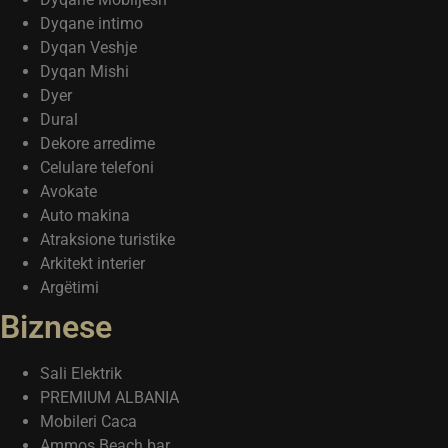
Dyqane intimo
Dyqan Veshje
Dyqan Mishi
Dyer
Dural
Dekore arredime
Celulare telefoni
Avokate
Auto makina
Atraksione turistike
Arkitekt interier
Argëtimi
Biznese
Sali Elektrik
PREMIUM ALBANIA
Mobileri Caca
Ammos Beach bar