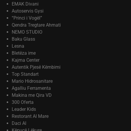
EMAK Divani
Autoservis Gysi
“Princi i Vogël”
Qendra Tregtare Ahmati
NEMO STUDIO
Baku Glass
Lesna
Bletëza ime
Kajma Center
Autentik Pjesë Këmbimi
Top Standart
Mario Hidrosanitare
Agalliu Ferramenta
Makina me Qira VD
300 Oferta
Leader Kids
Restorant Al Mare
Daci Al
Këpucë Lëkure