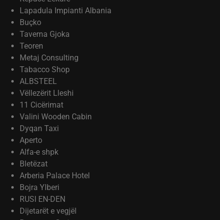
Lapadula Impianti Albania
Buçko
Taverna Gjoka
Teoren
Metaj Consulting
Tabacco Shop
ALBSTEEL
Vëllezërit Lleshi
11 Cicërimat
Valini Wooden Cabin
Dyqan Taxi
Aperto
Alfa-e shpk
Bletëzat
Arberia Palace Hotel
Bojra Ylberi
RUSI EN-DEN
Dijetarët e vegjël