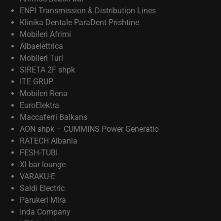
ENPI Transmission & Distribution Lines
Klinika Dentale ParaDent Prishtine
Mobileri Afrimi
Albaelettrica
Mobileri Turi
SIRETA 2F shpk
ITE GRUP
Mobileri Rena
EuroElektra
Maccaferri Balkans
AON shpk – CUMMINS Power Generatio
RATECH Albania
FESH-TUBI
Xl bar lounge
VARAKU-E
Saldi Electric
Parukeri Mira
Inda Company