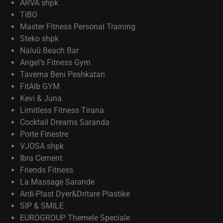
ARVA shpk
TiBO
Master Fitness Personal Training
Steko shpk
Naluū Beach Bar
Angel’s Fitness Gym
Taverna Beni Peshkatari
FitAlb GYM
Kevi & Juna
Limitless Fitness Tirana
Cocktail Dreams Saranda
Porte Finestre
VJOSA shpk
Ibra Cement
Friends Fitness
La Massage Sarande
Ardi-Plast Dyer&Dritare Plastike
SIP & SMILE
EUROGROUP Themele Speciale