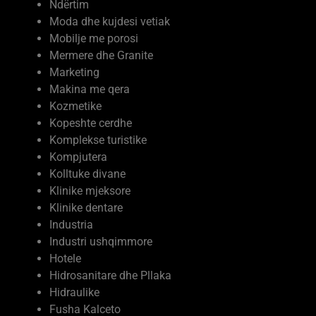
Moda dhe kujdesi vetiak
Mobilje me porosi
Mermere dhe Granite
Marketing
Makina me qera
Kozmetike
Kopeshte cerdhe
Komplekse turistike
Kompjutera
Kolltuke divane
Klinike mjeksore
Klinike dentare
Industria
Industri ushqimmore
Hotele
Hidrosanitare dhe Pllaka
Hidraulike
Fusha Kalceto
Firma Ndertimi