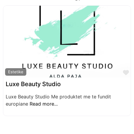
Biznese të ngjashme
F
Estetike
Luxe Beauty Studio
Luxe Beauty Studio Me produktet me te fundit
europiane
Read more...