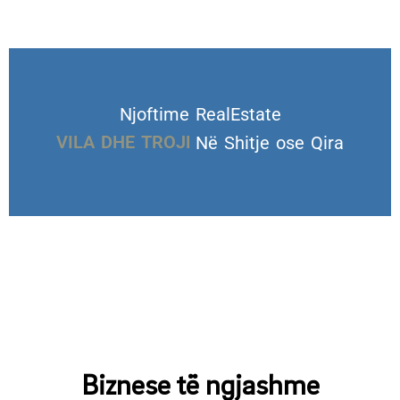
Njoftime RealEstate
VILA DHE TROJE
Në Shitje ose Qira