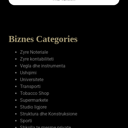
Biznes Categories
Zyre Noteriale
Zyre kontabiliteti
Vegla dhe instrumenta
Ushqimi
Universitete
Transporti
Tobacco Shop
Supermarkete
Studio ligjore
Struktura dhe Konstruksione
Sporti
Shkolla te mesme private
Shërbime