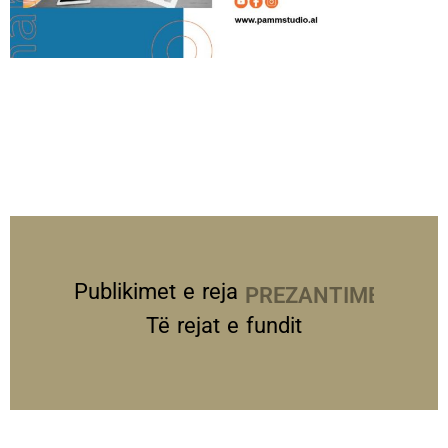
Publikimet e reja
PREZANTIME
Të rejat e fundit