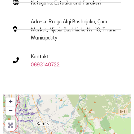
Kategoria: Estetike and Parukeri
Adresa:
Rruga Alqi Boshnjaku, Çam
Market, Njësia Bashkiake Nr. 10, Tirana
Municipality
Kontakt:
0693140722
+
−