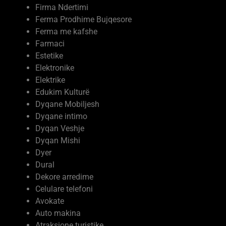
Ferma Prodhime Bujqesore
Ferma me kafshe
Farmaci
Estetike
Elektronike
Elektrike
Edukim Kulturë
Dyqane Mobiljesh
Dyqane intimo
Dyqan Veshje
Dyqan Mishi
Dyer
Dural
Dekore arredime
Celulare telefoni
Avokate
Auto makina
Atraksione turistike
Arkitekt interier