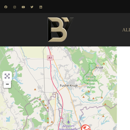
AL
+
−