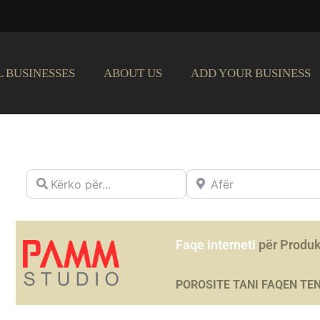
L BUSINESSES
ABOUT US
ADD YOUR BUSINESS
Kërko për...
Afër
Faqe interneti
për Produ
POROSITE TANI FAQEN TE