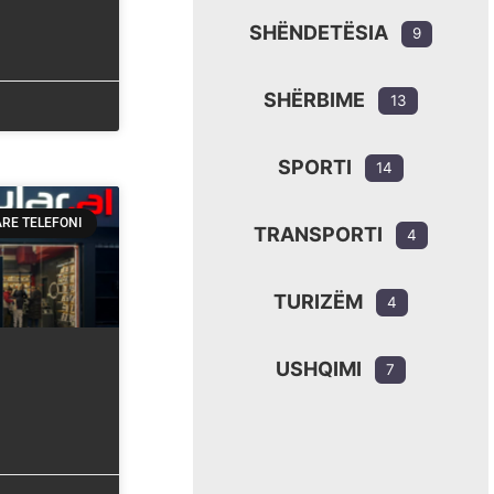
SHËNDETËSIA
9
SHËRBIME
13
SPORTI
14
RE TELEFONI
TRANSPORTI
4
TURIZËM
4
USHQIMI
7