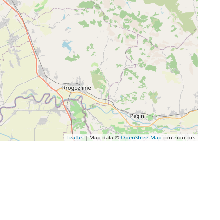
Leaflet
| Map data ©
OpenStreetMap
contributors