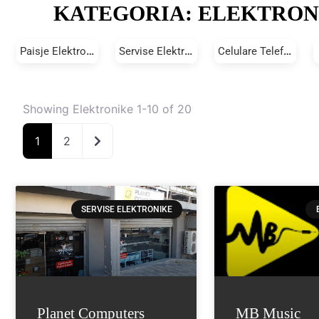
KATEGORIA: ELEKTRON
Paisje Elektronike
Servise Elektronike
Celulare Telefoni
Showing Elektronike 1-10 of 20
Older posts
1
2
SERVISE ELEKTRONIKE
Planet Computers
MB Music