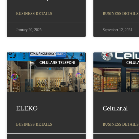
BUSINESS DETAILS
BUSINESS DETAILS
January 29, 2025
September 12, 2024
CELULARE TELEFONI
CELULA
ELEKO
Celular.al
BUSINESS DETAILS
BUSINESS DETAILS