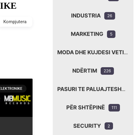
IKE
INDUSTRIA
26
Kompjutera
MARKETING
5
MODA DHE KUJDESI VETIAK
NDËRTIM
226
PASURI TE PALUAJTESHME
ELEKTRONIKE
PËR SHTËPINË
111
SECURITY
2