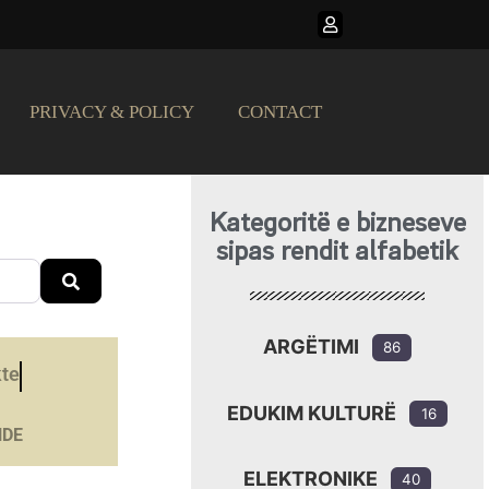
PRIVACY & POLICY
CONTACT
Kategoritë e bizneseve
sipas rendit alfabetik
Search
ARGËTIMI
86
kte
EDUKIM KULTURË
16
NDE
ELEKTRONIKE
40