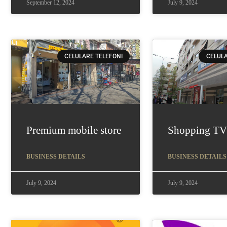
September 12, 2024
July 9, 2024
CELULARE TELEFONI
CELULA
Premium mobile store
Shopping T
BUSINESS DETAILS
BUSINESS DETAILS
July 9, 2024
July 9, 2024