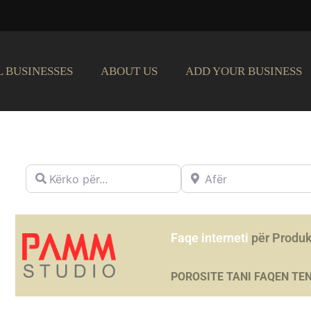
L BUSINESSES
ABOUT US
ADD YOUR BUSINESS
Kërko për...
Afër
Faqe interneti
për Produ
POROSITE TANI FAQEN TE