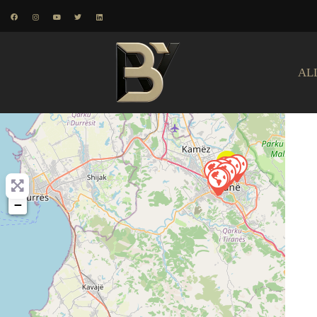
AL
+
−