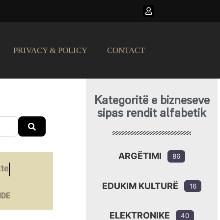
PRIVACY & POLICY
CONTACT
Kategoritë e bizneseve
sipas rendit alfabetik
Search
ARGËTIMI
86
kte
EDUKIM KULTURË
16
NDE
ELEKTRONIKE
40