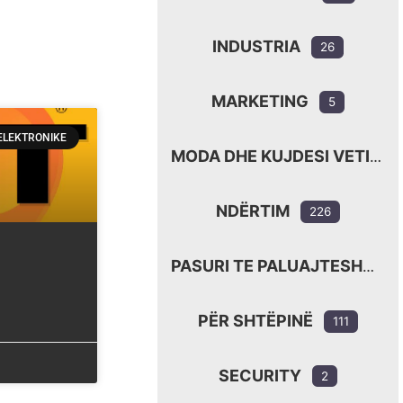
INDUSTRIA
26
MARKETING
5
ELEKTRONIKE
MODA DHE KUJDESI VETIAK
NDËRTIM
226
PASURI TE PALUAJTESHME
PËR SHTËPINË
111
SECURITY
2