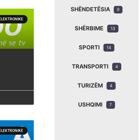
SHËNDETËSIA
9
ELEKTRONIKE
SHËRBIME
13
SPORTI
14
TRANSPORTI
4
TURIZËM
4
USHQIMI
7
ELEKTRONIKE