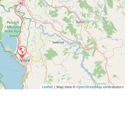
Leaflet
| Map data ©
OpenStreetMap
contributors