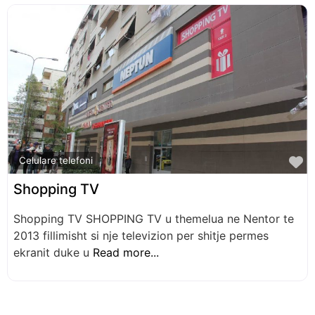
Biznese të ngjashme
F
Celulare telefoni
Shopping TV
Shopping TV SHOPPING TV u themelua ne Nentor te
2013 fillimisht si nje televizion per shitje permes
ekranit duke u
Read more...