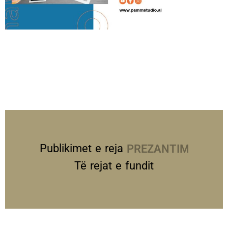
Publikimet e reja
PREZANTIME
Të rejat e fundit