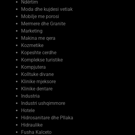
Moda dhe kujdesi vetiak
Mobilje me porosi
Mermere dhe Granite
Marketing
Makina me qera
Kozmetike
Kopeshte cerdhe
Komplekse turistike
Kompjutera
Kolltuke divane
Klinike mjeksore
Klinike dentare
Industria
Industri ushqimmore
Hotele
Hidrosanitare dhe Pllaka
Hidraulike
Fusha Kalceto
Firma Ndertimi