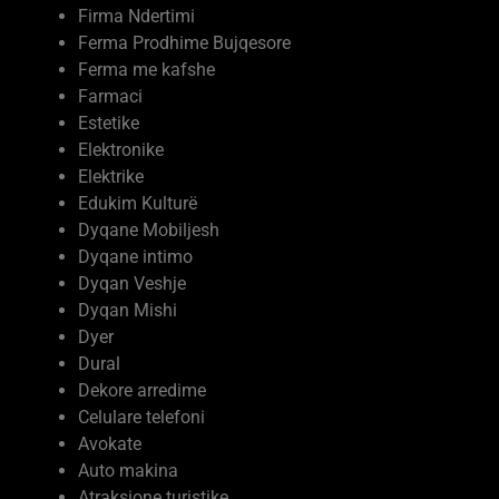
Ferma Prodhime Bujqesore
Ferma me kafshe
Farmaci
Estetike
Elektronike
Elektrike
Edukim Kulturë
Dyqane Mobiljesh
Dyqane intimo
Dyqan Veshje
Dyqan Mishi
Dyer
Dural
Dekore arredime
Celulare telefoni
Avokate
Auto makina
Atraksione turistike
Arkitekt interier