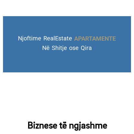
Njoftime RealEstate
VILA DHE TROJE
Në Shitje ose Qira