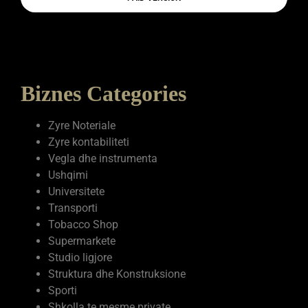
Biznes Categories
Zyre Noteriale
Zyre kontabiliteti
Vegla dhe instrumenta
Ushqimi
Universitete
Transporti
Tobacco Shop
Supermarkete
Studio ligjore
Struktura dhe Konstruksione
Sporti
Shkolla te mesme private
Shërbime