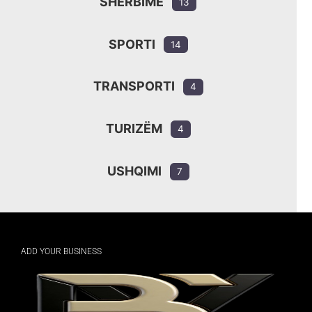
SHËRBIME
13
SPORTI
14
TRANSPORTI
4
TURIZËM
4
USHQIMI
7
ADD YOUR BUSINESS