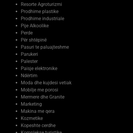
Resorte Agroturizmi
Prodhime plastike
Prodhime industriale
Pije Alkoolike
Perde
Për shtëpinë
Pasuri te paluajteshme
Parukeri
Palester
Paisje elektronike
Ndërtim
Moda dhe kujdesi vetiak
Mobilje me porosi
Mermere dhe Granite
Marketing
Makina me qera
Kozmetike
Kopeshte cerdhe
Komplekse turistike