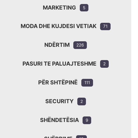
MARKETING
5
MODA DHE KUJDESI VETIAK
71
NDËRTIM
226
PASURI TE PALUAJTESHME
2
PËR SHTËPINË
111
SECURITY
2
SHËNDETËSIA
9