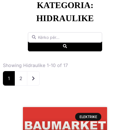
KATEGORIA:
HIDRAULIKE
Kërko për...
Search
Showing Hidraulike 1-10 of 17
Older posts
1
2
ELEKTRIKE