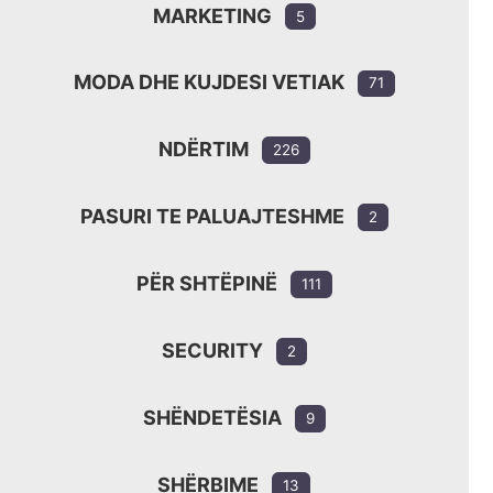
MARKETING
5
MODA DHE KUJDESI VETIAK
71
NDËRTIM
226
PASURI TE PALUAJTESHME
2
PËR SHTËPINË
111
SECURITY
2
SHËNDETËSIA
9
SHËRBIME
13