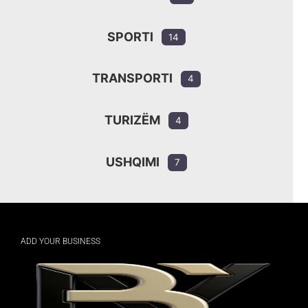
SPORTI
14
TRANSPORTI
4
TURIZËM
4
USHQIMI
7
ADD YOUR BUSINESS