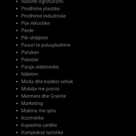
Resorte Agroturizmi
Prodhime plastike
Prodhime industriale
Pije Alkoolike
Perde
Për shtëpinë
Pasuri te paluajteshme
Parukeri
Palester
Paisje elektronike
Ndërtim
Moda dhe kujdesi vetiak
Mobilje me porosi
Mermere dhe Granite
Marketing
Makina me qera
Kozmetike
Kopeshte cerdhe
Komplekse turistike