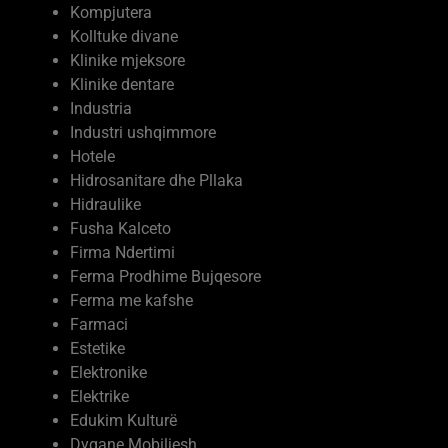
Kompjutera
Kolltuke divane
Klinike mjeksore
Klinike dentare
Industria
Industri ushqimmore
Hotele
Hidrosanitare dhe Pllaka
Hidraulike
Fusha Kalceto
Firma Ndertimi
Ferma Prodhime Bujqesore
Ferma me kafshe
Farmaci
Estetike
Elektronike
Elektrike
Edukim Kulturë
Dyqane Mobiljesh