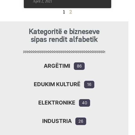
April 2, 2021
1
2
Kategoritë e bizneseve
sipas rendit alfabetik
ARGËTIMI
86
EDUKIM KULTURË
16
ELEKTRONIKE
40
INDUSTRIA
26