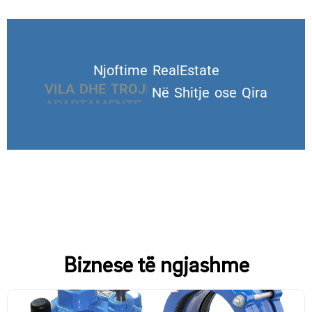
Njoftime RealEstate
VILA DHE TROJE
Në Shitje ose Qira
Biznese të ngjashme