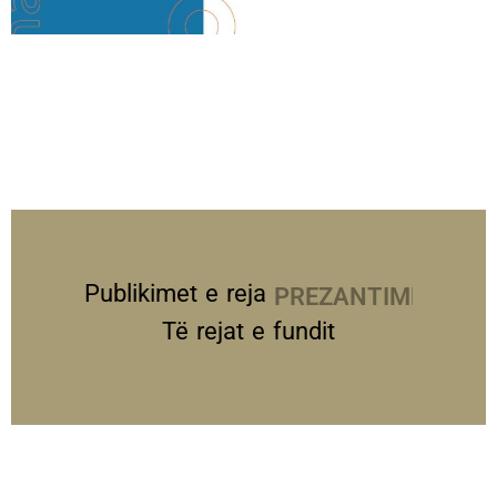
Publikimet e reja
PREZANTIME
Të rejat e fundit