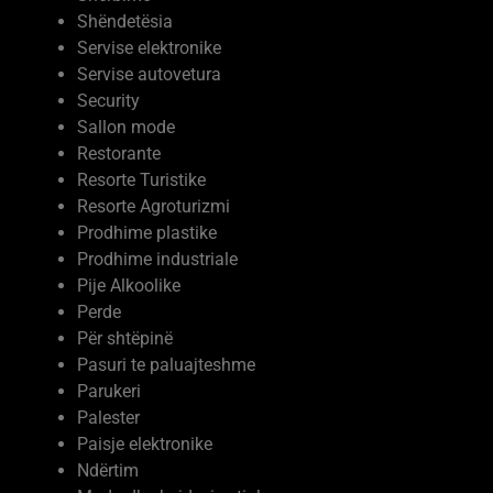
Servise elektronike
Servise autovetura
Security
Sallon mode
Restorante
Resorte Turistike
Resorte Agroturizmi
Prodhime plastike
Prodhime industriale
Pije Alkoolike
Perde
Për shtëpinë
Pasuri te paluajteshme
Parukeri
Palester
Paisje elektronike
Ndërtim
Moda dhe kujdesi vetiak