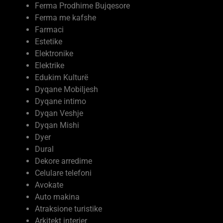
Ferma me kafshe
Farmaci
Estetike
Elektronike
Elektrike
Edukim Kulturë
Dyqane Mobiljesh
Dyqane intimo
Dyqan Veshje
Dyqan Mishi
Dyer
Dural
Dekore arredime
Celulare telefoni
Avokate
Auto makina
Atraksione turistike
Arkitekt interier
Argëtimi