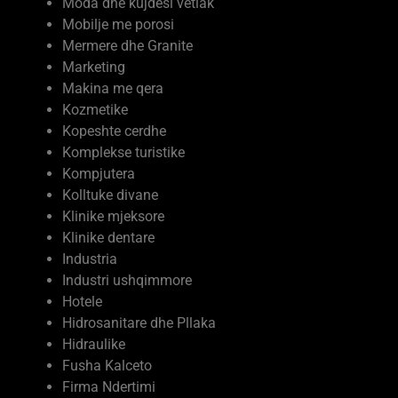
Mobilje me porosi
Mermere dhe Granite
Marketing
Makina me qera
Kozmetike
Kopeshte cerdhe
Komplekse turistike
Kompjutera
Kolltuke divane
Klinike mjeksore
Klinike dentare
Industria
Industri ushqimmore
Hotele
Hidrosanitare dhe Pllaka
Hidraulike
Fusha Kalceto
Firma Ndertimi
Ferma Prodhime Bujqesore