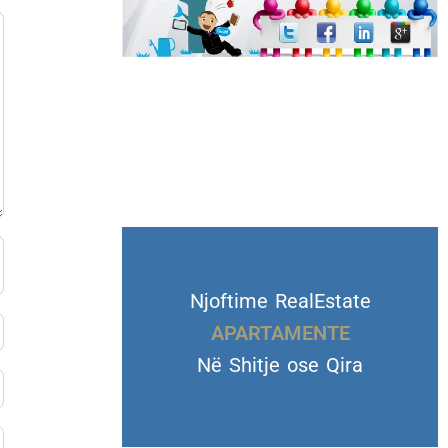
Njoftime RealEstate
VILA DHE TROJE
APARTAMENTE
Në Shitje ose Qira