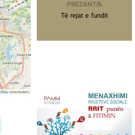
PREZANTIME
Të rejat e fundit
etMap
contributors