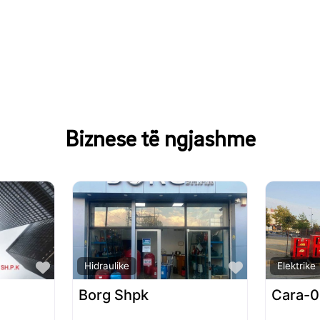
Biznese të ngjashme
Favorite
Favorite
Hidraulike
Elektrike
Borg Shpk
Cara-