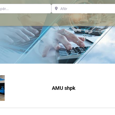
..
Afër
AMU shpk