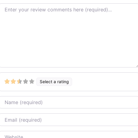
Review text
Select a rating
Name
Email
Website