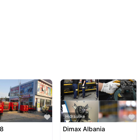
Favorite
F
Hidraulike
08
Dimax Albania