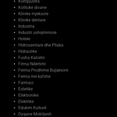
Kompjutera
Kolltuke divane
Klinike mjeksore
Klinike dentare
Industria
Industri ushqimmore
Hotele
Hidrosanitare dhe Pllaka
Hidraulike
Fusha Kalceto
Firma Ndertimi
Ferma Prodhime Bujqesore
Ferma me kafshe
Farmaci
Estetike
Elektronike
Elektrike
Edukim Kulturë
Dyqane Mobiljesh