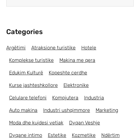
Categories
Argëtimi
Atraksione turistike
Hotele
Komplekse turistike
Makina me qera
Edukim Kulturë
Kopeshte cerdhe
Kurse jashteshkollore
Elektronike
Celulare telefoni
Kompjutera
Industria
Auto makina
Industri ushqimmore
Marketing
Moda dhe kujdesi vetiak
Dyqan Veshje
Dyqane intimo
Estetike
Kozmetike
Ndërtim