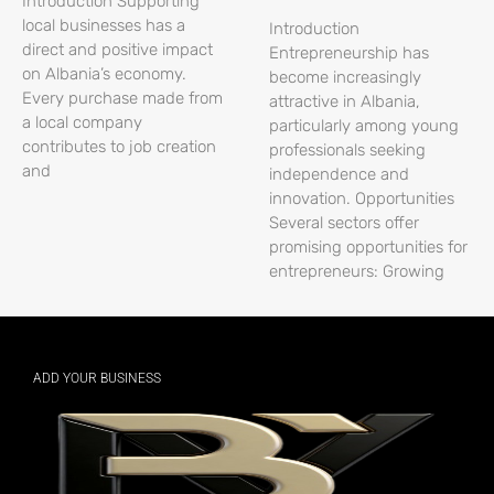
Introduction Supporting
local businesses has a
Introduction
direct and positive impact
Entrepreneurship has
on Albania’s economy.
become increasingly
Every purchase made from
attractive in Albania,
a local company
particularly among young
contributes to job creation
professionals seeking
and
independence and
innovation. Opportunities
Several sectors offer
promising opportunities for
entrepreneurs: Growing
ADD YOUR BUSINESS