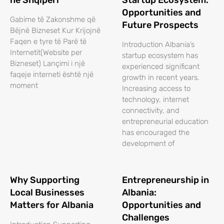
ne Shqiperi
Startup Ecosystem:
Opportunities and
Gabime të Zakonshme që
Future Prospects
Bëjnë Bizneset Kur Krijojnë
Faqen e tyre të Parë të
Introduction Albania’s
Internetit(Website per
startup ecosystem has
Bizneset) Lançimi i një
experienced significant
faqeje interneti është një
growth in recent years.
moment
Increasing access to
technology, internet
connectivity, and
entrepreneurial education
has encouraged the
development of
Why Supporting
Entrepreneurship in
Local Businesses
Albania:
Matters for Albania
Opportunities and
Challenges