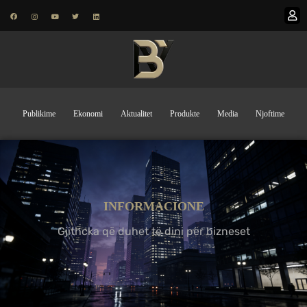
Publikime
Ekonomi
Aktualitet
Produkte
Media
Njoftime
INFORMACIONE
Gjithcka që duhet të dini për bizneset