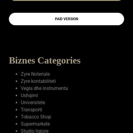
PAID VERSION
Biznes Categories
Zyre Noteriale
Zyre kontabiliteti
Vegla dhe instrumenta
Ushqimi
Universitete
Transporti
Tobacco Shop
Supermarkete
Studio ligjore