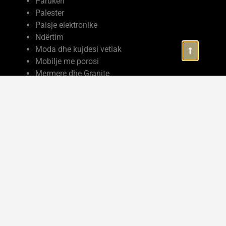
Parukeri
Palester
Paisje elektronike
Ndërtim
Moda dhe kujdesi vetiak
Mobilje me porosi
Mermere dhe Granite
Marketing
Makina me qera
Kozmetike
Kopeshte cerdhe
Komplekse turistike
Kompjutera
Kolltuke divane
Klinike mjeksore
Klinike dentare
Industria
Industri ushqimmore
Hotele