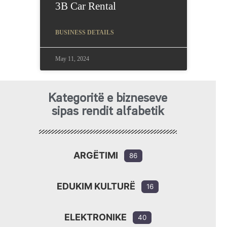
3B Car Rental
BUSINESS DETAILS
May 11, 2024
Kategoritë e bizneseve
sipas rendit alfabetik
ARGËTIMI
86
EDUKIM KULTURË
16
ELEKTRONIKE
40