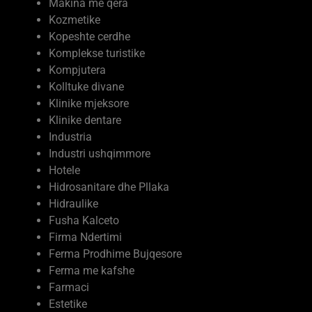
Makina me qera
Kozmetike
Kopeshte cerdhe
Komplekse turistike
Kompjutera
Kolltuke divane
Klinike mjeksore
Klinike dentare
Industria
Industri ushqimmore
Hotele
Hidrosanitare dhe Pllaka
Hidraulike
Fusha Kalceto
Firma Ndertimi
Ferma Prodhime Bujqesore
Ferma me kafshe
Farmaci
Estetike