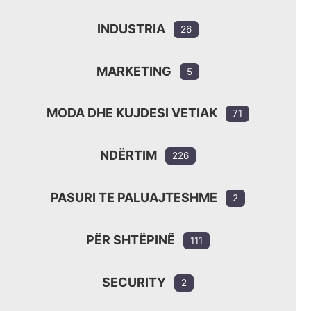
INDUSTRIA
26
MARKETING
5
MODA DHE KUJDESI VETIAK
71
NDËRTIM
226
PASURI TE PALUAJTESHME
2
PËR SHTËPINË
111
SECURITY
2