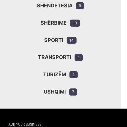
SHËNDETËSIA
9
SHËRBIME
13
SPORTI
14
TRANSPORTI
4
TURIZËM
4
USHQIMI
7
ADD YOUR BUSINESS