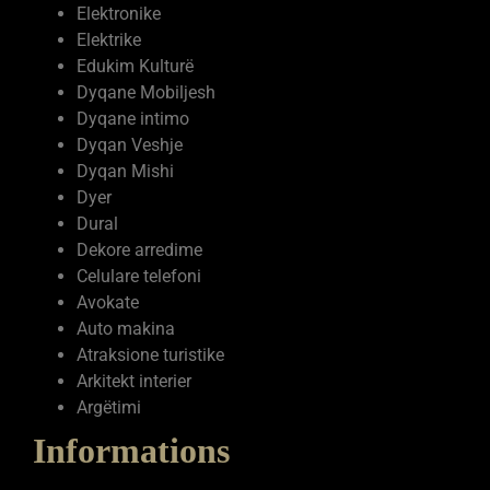
Elektronike
Elektrike
Edukim Kulturë
Dyqane Mobiljesh
Dyqane intimo
Dyqan Veshje
Dyqan Mishi
Dyer
Dural
Dekore arredime
Celulare telefoni
Avokate
Auto makina
Atraksione turistike
Arkitekt interier
Argëtimi
Informations