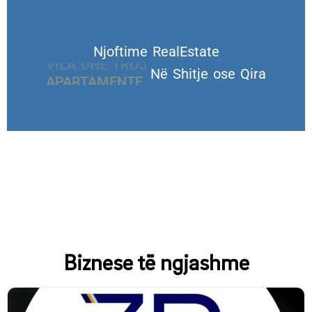
Njoftime RealEstate
VILA DHE TROJE
Në Shitje ose Qira
Biznese të ngjashme