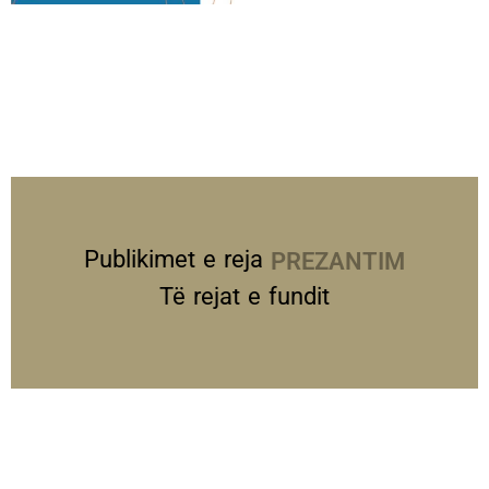
Publikimet e reja
PREZANTIME
Të rejat e fundit