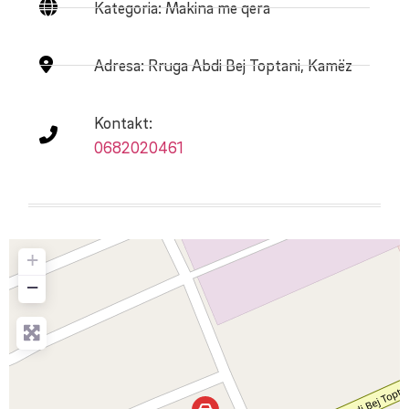
Kategoria: Makina me qera
Adresa:
Rruga Abdi Bej Toptani, Kamëz
Kontakt:
0682020461
+
−