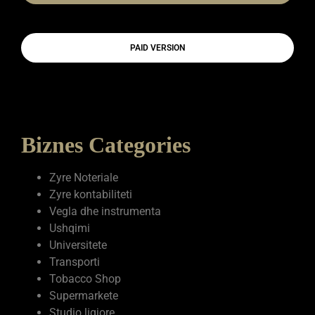
PAID VERSION
Biznes Categories
Zyre Noteriale
Zyre kontabiliteti
Vegla dhe instrumenta
Ushqimi
Universitete
Transporti
Tobacco Shop
Supermarkete
Studio ligjore