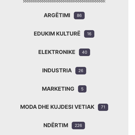
ARGËTIMI
86
EDUKIM KULTURË
16
ELEKTRONIKE
40
INDUSTRIA
26
MARKETING
5
MODA DHE KUJDESI VETIAK
71
NDËRTIM
226