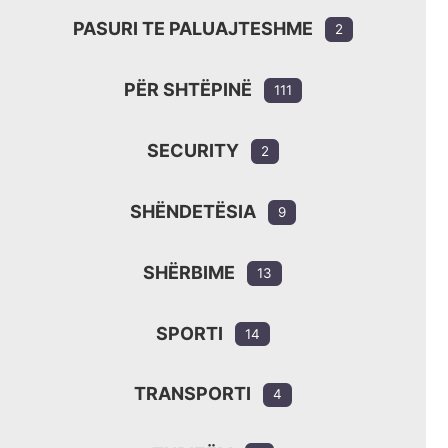
PASURI TE PALUAJTESHME
2
PËR SHTËPINË
111
SECURITY
2
SHËNDETËSIA
9
SHËRBIME
13
SPORTI
14
TRANSPORTI
4