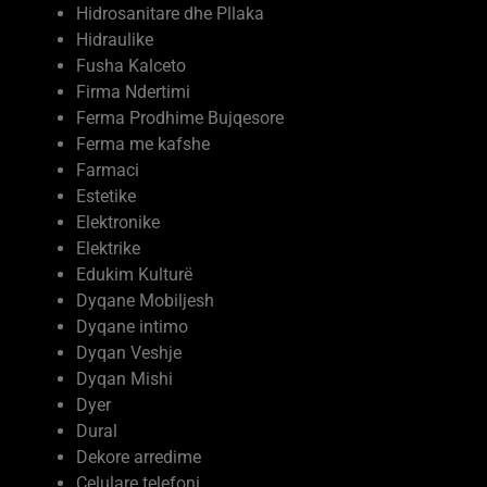
Hidrosanitare dhe Pllaka
Hidraulike
Fusha Kalceto
Firma Ndertimi
Ferma Prodhime Bujqesore
Ferma me kafshe
Farmaci
Estetike
Elektronike
Elektrike
Edukim Kulturë
Dyqane Mobiljesh
Dyqane intimo
Dyqan Veshje
Dyqan Mishi
Dyer
Dural
Dekore arredime
Celulare telefoni