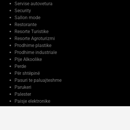
Servise autovetura
Security
Sallon mode
Restorante
Resorte Turistike
Resorte Agroturizmi
Prodhime plastike
Prodhime industriale
Pije Alkoolike
Perde
Për shtëpinë
Pasuri te paluajteshme
Parukeri
Palester
Paisje elektronike
Ndërtim
Moda dhe kujdesi vetiak
Mobilje me porosi
Mermere dhe Granite