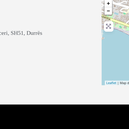
+
−
ceri, SH51, Durrës
Leaflet
| Map 