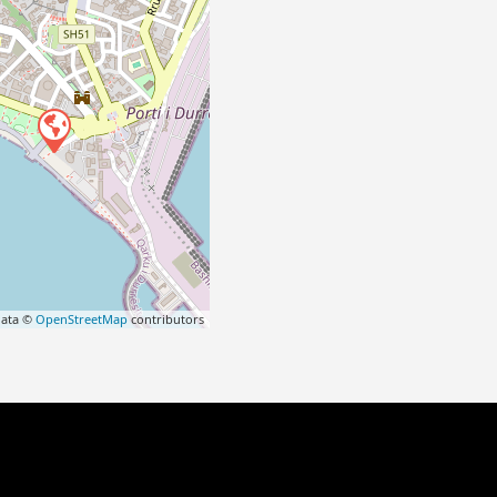
data ©
OpenStreetMap
contributors