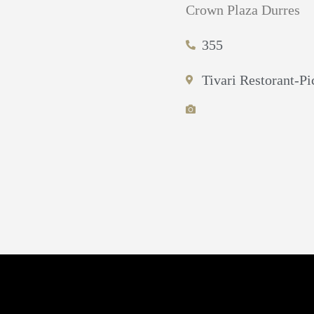
Crown Plaza Durres
355
Tivari Restorant-Pi