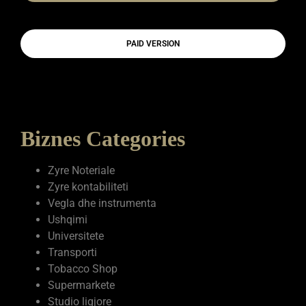
PAID VERSION
Biznes Categories
Zyre Noteriale
Zyre kontabiliteti
Vegla dhe instrumenta
Ushqimi
Universitete
Transporti
Tobacco Shop
Supermarkete
Studio ligjore