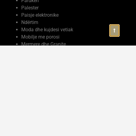
Parukeri
Palester
Paisje elektronike
Ndërtim
Moda dhe kujdesi vetiak
Mobilje me porosi
Mermere dhe Granite
Marketing
Makina me qera
Kozmetike
Kopeshte cerdhe
Komplekse turistike
Kompjutera
Kolltuke divane
Klinike mjeksore
Klinike dentare
Industria
Industri ushqimmore
Hotele