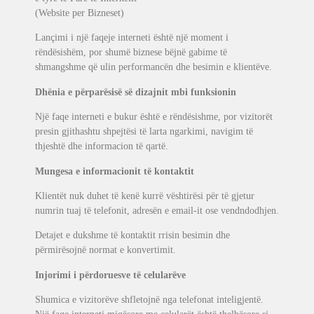
(Website per Bizneset)
Lançimi i një faqeje interneti është një moment i
rëndësishëm, por shumë biznese bëjnë gabime të
shmangshme që ulin performancën dhe besimin e klientëve.
Dhënia e përparësisë së dizajnit mbi funksionin
Një faqe interneti e bukur është e rëndësishme, por vizitorët
presin gjithashtu shpejtësi të larta ngarkimi, navigim të
thjeshtë dhe informacion të qartë.
Mungesa e informacionit të kontaktit
Klientët nuk duhet të kenë kurrë vështirësi për të gjetur
numrin tuaj të telefonit, adresën e email-it ose vendndodhjen.
Detajet e dukshme të kontaktit rrisin besimin dhe
përmirësojnë normat e konvertimit.
Injorimi i përdoruesve të celularëve
Shumica e vizitorëve shfletojnë nga telefonat inteligjentë.