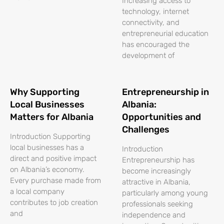
Increasing access to
technology, internet
connectivity, and
entrepreneurial education
has encouraged the
development of
Why Supporting
Entrepreneurship in
Local Businesses
Albania:
Matters for Albania
Opportunities and
Challenges
Introduction Supporting
local businesses has a
Introduction
direct and positive impact
Entrepreneurship has
on Albania’s economy.
become increasingly
Every purchase made from
attractive in Albania,
a local company
particularly among young
contributes to job creation
professionals seeking
and
independence and