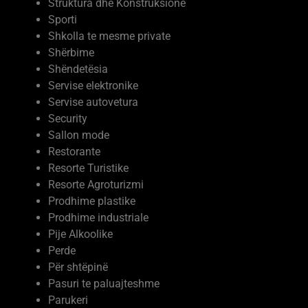
Struktura dhe Konstruksione
Sporti
Shkolla te mesme private
Shërbime
Shëndetësia
Servise elektronike
Servise autovetura
Security
Sallon mode
Restorante
Resorte Turistike
Resorte Agroturizmi
Prodhime plastike
Prodhime industriale
Pije Alkoolike
Perde
Për shtëpinë
Pasuri te paluajteshme
Parukeri