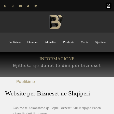
Publikime
Ekonomi
Aktualitet
Produkte
Media
Njoftime
INFORMACIONE
Gjithcka që duhet të dini për bizneset
Publikime
Website per Bizneset ne Shqiperi
Gabime të Zakonshme që Bëjnë Bizneset Kur Krijojnë Faqen
e tyre të Parë të Internetit