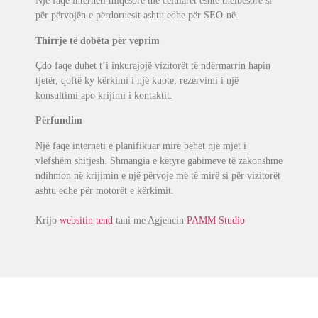
Një faqe interneti miqësore me celularët është thelbësore si
për përvojën e përdoruesit ashtu edhe për SEO-në.
Thirrje të dobëta për veprim
Çdo faqe duhet t’i inkurajojë vizitorët të ndërmarrin hapin
tjetër, qoftë ky kërkimi i një kuote, rezervimi i një
konsultimi apo krijimi i kontaktit.
Përfundim
Një faqe interneti e planifikuar mirë bëhet një mjet i
vlefshëm shitjesh. Shmangia e këtyre gabimeve të zakonshme
ndihmon në krijimin e një përvoje më të mirë si për vizitorët
ashtu edhe për motorët e kërkimit.
Krijo
websitin tend
tani me Agjencin
PAMM Studio