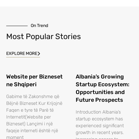
On Trend
Most Popular Stories
EXPLORE MORE
Website per Bizneset
Albania’s Growing
ne Shqiperi
Startup Ecosystem:
Opportunities and
Gabime të Zakonshme që
Future Prospects
Bëjnë Bizneset Kur Krijojnë
Faqen e tyre të Parë të
Introduction Albania’s
Internetit(Website per
startup ecosystem has
Bizneset) Lançimi i një
experienced significant
faqeje interneti është një
growth in recent years.
moment