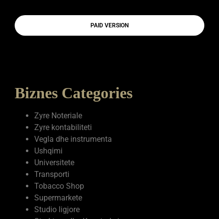
PAID VERSION
Biznes Categories
Zyre Noteriale
Zyre kontabiliteti
Vegla dhe instrumenta
Ushqimi
Universitete
Transporti
Tobacco Shop
Supermarkete
Studio ligjore