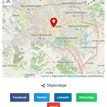
Leaflet
| Map data ©
OpenStreetMap
contributors
Shpërndaje
Facebook
Twitter
LinkedIn
WhatsApp
Email