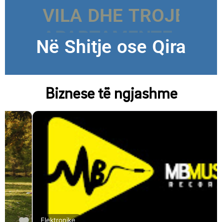
VILA DHE TROJE
Në Shitje ose Qira
Biznese të ngjashme
F
Elektronike