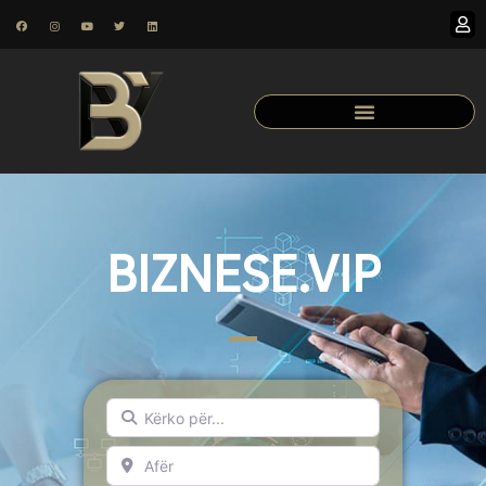
BIZNESE.VIP
Kërko për...
Afër