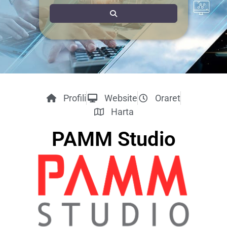
Search
Profili
Website
Oraret
Harta
PAMM Studio