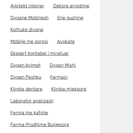
Arkitekt interier
Dekore arredime
Dyqane Mobiljesh
Ene guzhine
Kolltuke divane
Mobilje me porosi
Avokate
Ekspert kontabel i miratuar
Dyqan bylmet
Dyqan Mishi
Dyqan Peshku
Farmaci
Klinike dentare
Klinike mjeksore
Laborator analizash
Ferma me kafshe
Ferma Prodhime Bujqesore