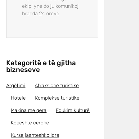
ekipi yne do ju komunikoj
brenda 24 oreve
Kategoritë e të gjitha
bizneseve
Argëtimi
Atraksione turistike
Hotele
Komplekse turistike
Makina me qera
Edukim Kulturë
Kopeshte cerdhe
Kurse jashteshkollore