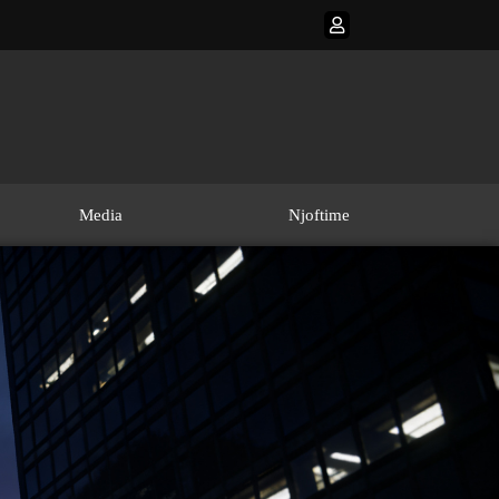
Media
Njoftime