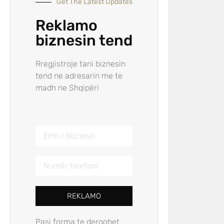
Get The Latest Updates
Reklamo
biznesin tend
Rregjistroje tani biznesin
tend ne adresarin me te
madh ne Shqipëri
REKLAMO
Pasi forma te dergohet