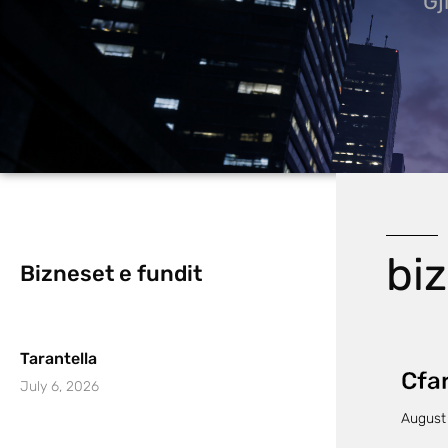
Gj
bi
Bizneset e fundit
Tarantella
Cfar
July 6, 2026
August