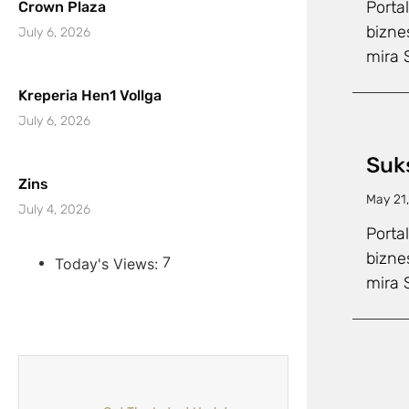
Porta
Crown Plaza
bizne
July 6, 2026
mira 
Kreperia Hen1 Vollga
July 6, 2026
Suks
Zins
May 21
July 4, 2026
Porta
bizne
7
Today's Views:
mira 