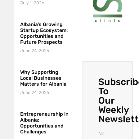
July 1, 2026
Albania’s Growing
Startup Ecosystem:
Opportunities and
Future Prospects
June 24, 2026
Why Supporting
Local Businesses
Subscrib
Matters for Albania
To
June 24, 2026
Our
Weekly
Entrepreneurship in
Newslett
Albania:
Opportunities and
Challenges
No