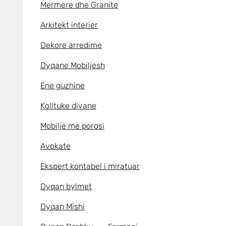
Mermere dhe Granite
Arkitekt interier
Dekore arredime
Dyqane Mobiljesh
Ene guzhine
Kolltuke divane
Mobilje me porosi
Avokate
Ekspert kontabel i miratuar
Dyqan bylmet
Dyqan Mishi