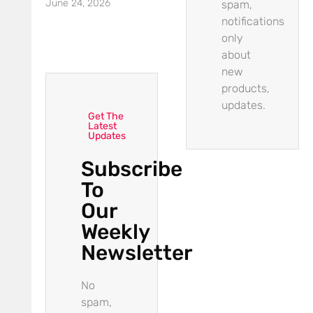
June 24, 2026
spam,
notifications
only
about
new
products,
updates.
Get The
Latest
Updates
Subscribe
To
Our
Weekly
Newsletter
No
spam,