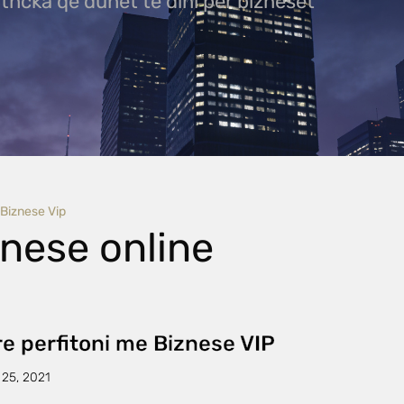
ithcka që duhet të dini për bizneset
Biznese Vip
znese online
e perfitoni me Biznese VIP
 25, 2021