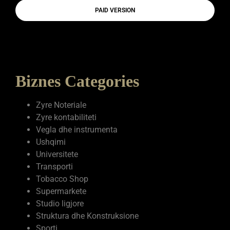
PAID VERSION
Biznes Categories
Zyre Noteriale
Zyre kontabiliteti
Vegla dhe instrumenta
Ushqimi
Universitete
Transporti
Tobacco Shop
Supermarkete
Studio ligjore
Struktura dhe Konstruksione
Sporti