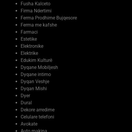
Fusha Kalceto
Firma Ndertimi
Ferma Prodhime Bujqesore
Ferma me kafshe
Farmaci
Estetike
Elektronike
Elektrike
Edukim Kulturë
Dyqane Mobiljesh
Dyqane intimo
Dyqan Veshje
Dyqan Mishi
Dyer
Dural
Dekore arredime
Celulare telefoni
Avokate
Auto makina