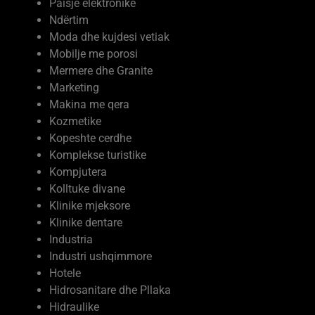
Paisje elektronike
Ndërtim
Moda dhe kujdesi vetiak
Mobilje me porosi
Mermere dhe Granite
Marketing
Makina me qera
Kozmetike
Kopeshte cerdhe
Komplekse turistike
Kompjutera
Kolltuke divane
Klinike mjeksore
Klinike dentare
Industria
Industri ushqimmore
Hotele
Hidrosanitare dhe Pllaka
Hidraulike