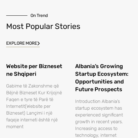
On Trend
Most Popular Stories
EXPLORE MORE
Website per Bizneset
Albania’s Growing
ne Shqiperi
Startup Ecosystem:
Opportunities and
Gabime të Zakonshme që
Future Prospects
Bëjnë Bizneset Kur Krijojnë
Faqen e tyre të Parë të
Introduction Albania’s
Internetit(Website per
startup ecosystem has
Bizneset) Lançimi i një
experienced significant
faqeje interneti është një
growth in recent years.
moment
Increasing access to
technology, internet