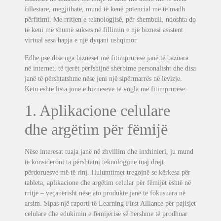
fillestare, megjithatë, mund të kenë potencial më të madh
përfitimi. Me rritjen e teknologjisë, për shembull, ndoshta do
të keni më shumë sukses në fillimin e një biznesi asistent
virtual sesa hapja e një dyqani ushqimor.
Edhe pse disa nga bizneset më fitimprurëse janë të bazuara
në internet, të tjerët përfshijnë shërbime personalisht dhe disa
janë të përshtatshme nëse jeni një sipërmarrës në lëvizje.
Këtu është lista jonë e bizneseve të vogla më fitimprurëse:
1. Aplikacione celulare
dhe argëtim për fëmijë
Nëse interesat tuaja janë në zhvillim dhe inxhinieri, ju mund
të konsideroni ta përshtatni teknologjinë tuaj drejt
përdoruesve më të rinj. Hulumtimet tregojnë se kërkesa për
tableta, aplikacione dhe argëtim celular për fëmijët është në
rritje – veçanërisht nëse ato produkte janë të fokusuara në
arsim. Sipas një raporti të Learning First Alliance për pajisjet
celulare dhe edukimin e fëmijërisë së hershme të prodhuar