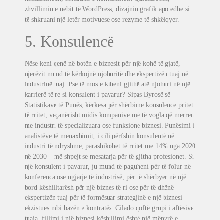
zhvillimin e uebit të WordPress, dizajnin grafik apo edhe si
të shkruani një letër motivuese ose rezyme të shkëlqyer.
5. Konsulencë
Nëse keni qenë në botën e biznesit për një kohë të gjatë,
njerëzit mund të kërkojnë njohuritë dhe ekspertizën tuaj në
industrinë tuaj. Pse të mos e ktheni gjithë atë njohuri në një
karrierë të re si konsulent i pavarur? Sipas Byrosë së
Statistikave të Punës, kërkesa për shërbime konsulence pritet
të rritet, veçanërisht midis kompanive më të vogla që merren
me industri të specializuara ose funksione biznesi. Punësimi i
analistëve të menaxhimit, i cili përfshin konsulentë në
industri të ndryshme, parashikohet të rritet me 14% nga 2020
në 2030 – më shpejt se mesatarja për të gjitha profesionet. Si
një konsulent i pavarur, ju mund të paguheni për të folur në
konferenca ose ngjarje të industrisë, për të shërbyer në një
bord këshilltarësh për një biznes të ri ose për të dhënë
ekspertizën tuaj për të formësuar strategjinë e një biznesi
ekzistues mbi bazën e kontratës. Cilado qoftë grupi i aftësive
tuaja, fillimi i një biznesi këshillimi është një mënyrë e