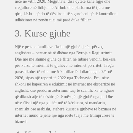
netë në vitin 2020. Megjithatë, disa qytete kanë ligje dhe
rregullore në lidhje me Airbnb dhe platforma të tjera me
qira, kështu që do të dëshironi të siguroheni që të kontrolloni
udhëzimet në zonën tuaj më parë duke filluar.
3. Kurse gjuhe
Një e pesta e familjeve flasin një gjuhë tjetër, përveç
anglishtes – bazuar në të dhënat nga Byroja e Regjistrimit.
Dhe me më shumë gjuhë që fliten në mbarë vendin, kërkesa
për kurse të mësimit të gjuhëve në internet po rritet. Tregu
parashikohet të rritet me 5.7 miliardë dollarë nga 2021 në
2026, sipas një raporti të 2022 nga Technavio. Pra, nëse
shkoni në hapësirën e edukimit në internet me ekspertizë në
anglisht, ose përdorni zotërimin tuaj të suahili, ka të ngjarë
që dikush atje të dëshirojë të mësojë një gjuhë nga ju. Dhe
nëse flisni një nga gjuhët më të kërkuara, si mandarin,
spanjisht ose arabisht, atëherë kurset e gjuhëve të bazuara në
internet mund të jenë një nga idetë tuaja më fitimprurëse të
biznesit.