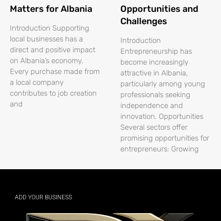
Matters for Albania
Opportunities and
Challenges
Introduction Supporting
local businesses has a
Introduction
direct and positive impact
Entrepreneurship has
on Albania’s economy.
become increasingly
Every purchase made from
attractive in Albania,
a local company
particularly among young
contributes to job creation
professionals seeking
and
independence and
innovation. Opportunities
Several sectors offer
promising opportunities for
entrepreneurs: Growing
ADD YOUR BUSINESS