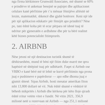
nga firma kërkimore Grunwald Associates, më shumë se 60%
e prindërve të anketuar besojnë se pajisjet dhe aplikacionet
celulare kanë përfitime për t’u mësuar fëmijëve aftësitë në
lexim, matematikë, shkencë dhe gjuhë botërore. Keni një ide
për një aplikacion edukativ për fëmijët apo prindërit? Nëse
po, tani është koha për të ecur përpara në idenë tuaj të
ndritur për gjeneratën e ardhshme dhe për ta bërë realitet
këtë biznes potencialisht fitimprurës.
2. AIRBNB
Nëse jetoni në një destinacion turistik shumë të
dëshirueshëm, mund të bëni një fitim duke marrë me qera
hapësirë ​​në shtëpinë tuaj për udhëtarët. Faqet si Airbnb ose
VRBO e kanë bërë më të lehtë se kurrë përfitimin nga prona
juaj e pushimeve e papërdorur — apo edhe dhoma juaj e
gjumit shtesë. Sipas Airbnb, hosti mesatar amerikan fiton
mbi 13,800 dollarë në vit. Nuk është shumë e vështirë të
bëhesh mikpritës i Airbnb dhe kërkesa për këto lloje qirash
është rritur vetëm vitet e fundit. Në vitin 2021, 356,9
milionë netë u rezervuan në Airbnb — nga 251,1 milionë