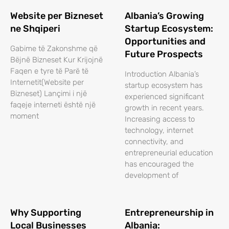
Website per Bizneset
Albania’s Growing
ne Shqiperi
Startup Ecosystem:
Opportunities and
Gabime të Zakonshme që
Future Prospects
Bëjnë Bizneset Kur Krijojnë
Faqen e tyre të Parë të
Introduction Albania’s
Internetit(Website per
startup ecosystem has
Bizneset) Lançimi i një
experienced significant
faqeje interneti është një
growth in recent years.
moment
Increasing access to
technology, internet
connectivity, and
entrepreneurial education
has encouraged the
development of
Why Supporting
Entrepreneurship in
Local Businesses
Albania: