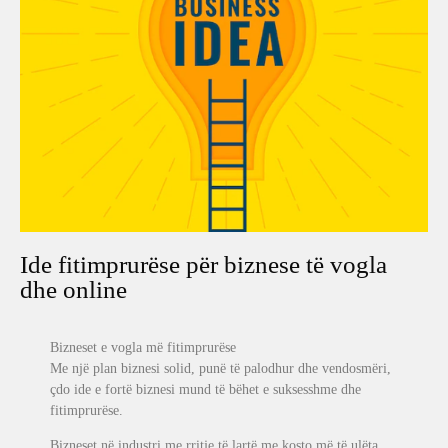
Ide fitimprurëse për biznese të vogla
dhe online
Bizneset e vogla më fitimprurëse
Me një plan biznesi solid, punë të palodhur dhe vendosmëri,
çdo ide e fortë biznesi mund të bëhet e suksesshme dhe
fitimprurëse.
Bizneset në industri me rritje të lartë me kosto më të ulëta