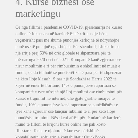
4. Kurse biznesi ose
marketingu
Që nga fillimi i pandemisë COVID-19, pjesëmarrja në kurset
online të fokusuara në karrierë është rritur ndjeshëm,
veçanërisht pasi më shumë punonjës kërkojnë të ndryshojnë
punë ose të punojnë nga shtëpia. Për shembull, LinkedIn pa
një rritje prej 53% në orët globale të shpenzuara për të
mësuar nga 2020 deri në 2021. Kompanitë kanë zgjeruar ose
nisur mbulimin e ri për rimbursimin e shkollimit në muajt e
fundit, që do të thotë se punëtorët kanë para për të shpenzuar
në këto lloje klasash. Sipas një Sondazhi të Harris 2022 të
kryer në emër të Fortune, 14% e punonjësve raportuan se
kompanitë e tyre ofrojnë një lloj mbulimi ose rimbursimi për
kurset e trajnimit në internet; dhe gjatë gjashtë muajve të
fundit, 10% e punonjësve kanë raportuar se punëdhënësit e
tyre kanë zgjeruar ose lançuar mbulim të ri për këto lloje
mundësish trajnimi. Nëse keni aftësi për të ndarë në karrierë,
mund të filloni të krijoni kurse online me pak kosto
fillestare. Temat e njohura të kurseve përfshijnë
kontabilitetin, softuerin e kontabilitetit QuickBooks,