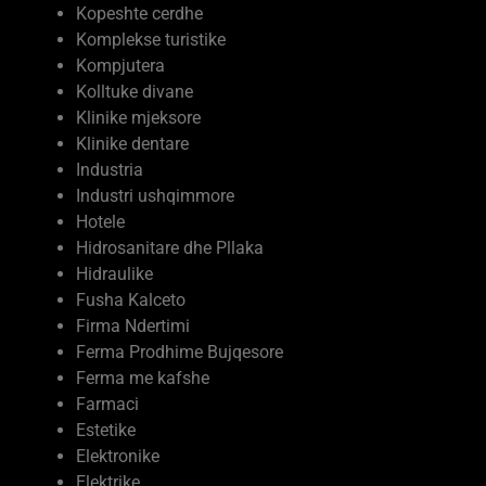
Kopeshte cerdhe
Komplekse turistike
Kompjutera
Kolltuke divane
Klinike mjeksore
Klinike dentare
Industria
Industri ushqimmore
Hotele
Hidrosanitare dhe Pllaka
Hidraulike
Fusha Kalceto
Firma Ndertimi
Ferma Prodhime Bujqesore
Ferma me kafshe
Farmaci
Estetike
Elektronike
Elektrike