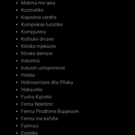
Marketing
Makina me qera
Kozmetike
Kopeshte cerdhe
Komplekse turistike
Kompjutera
Kolltuke divane
Klinike mjeksore
Klinike dentare
Industria
Industri ushqimmore
Hotele
Hidrosanitare dhe Pllaka
Hidraulike
Fusha Kalceto
Firma Ndertimi
Ferma Prodhime Bujqesore
Ferma me kafshe