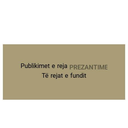
Publikimet e reja
PREZANTIME
Të rejat e fundit