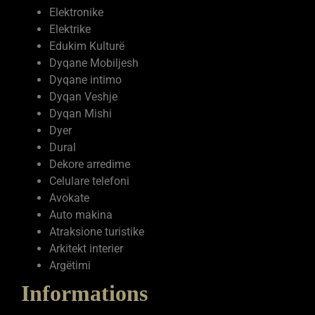
Farmaci
Estetike
Elektronike
Elektrike
Edukim Kulturë
Dyqane Mobiljesh
Dyqane intimo
Dyqan Veshje
Dyqan Mishi
Dyer
Dural
Dekore arredime
Celulare telefoni
Avokate
Auto makina
Atraksione turistike
Arkitekt interier
Argëtimi