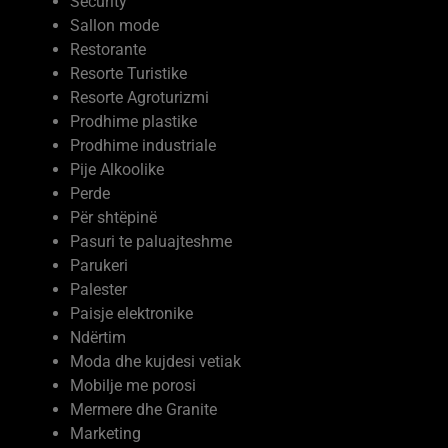
Servise autovetura
Security
Sallon mode
Restorante
Resorte Turistike
Resorte Agroturizmi
Prodhime plastike
Prodhime industriale
Pije Alkoolike
Perde
Për shtëpinë
Pasuri te paluajteshme
Parukeri
Palester
Paisje elektronike
Ndërtim
Moda dhe kujdesi vetiak
Mobilje me porosi
Mermere dhe Granite