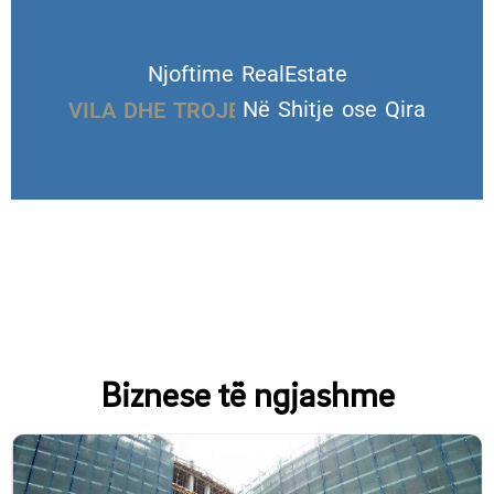
Njoftime RealEstate
VILA DHE TROJE
Në Shitje ose Qira
Biznese të ngjashme