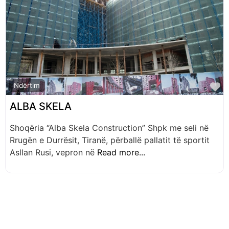
F
Ndërtim
ALBA SKELA
Shoqëria “Alba Skela Construction” Shpk me seli në
Rrugën e Durrësit, Tiranë, përballë pallatit të sportit
Asllan Rusi, vepron në
Read more...