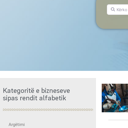
Kërko për.
Kategoritë e bizneseve
sipas rendit alfabetik
Argëtimi