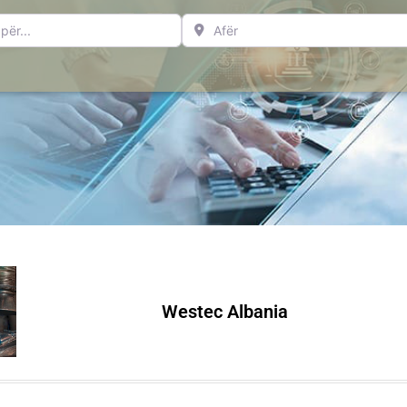
..
Afër
Westec Albania