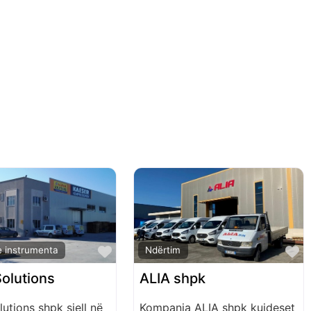
Favorite
F
e instrumenta
Ndërtim
Solutions
ALIA shpk
utions shpk sjell në
Kompania ALIA shpk kujdeset