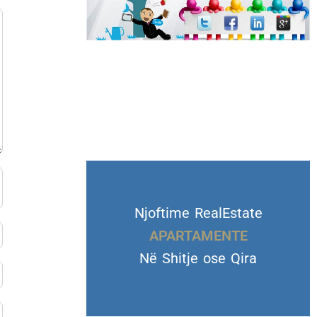
Njoftime RealEstate
VILA DHE TROJE
Në Shitje ose Qira