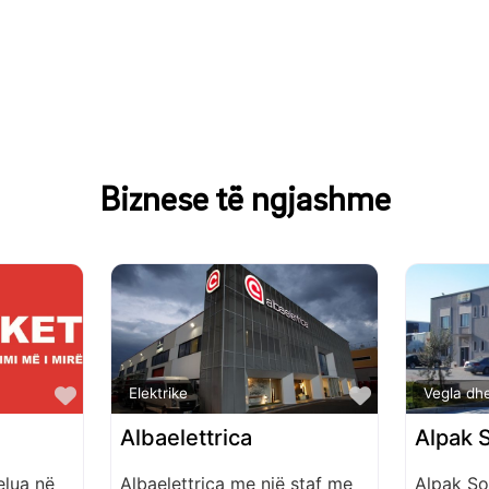
Biznese të ngjashme
Favorite
Favorite
Elektrike
Vegla dh
Albaelettrica
Alpak 
lua në
Albaelettrica me një staf me
Alpak Sol