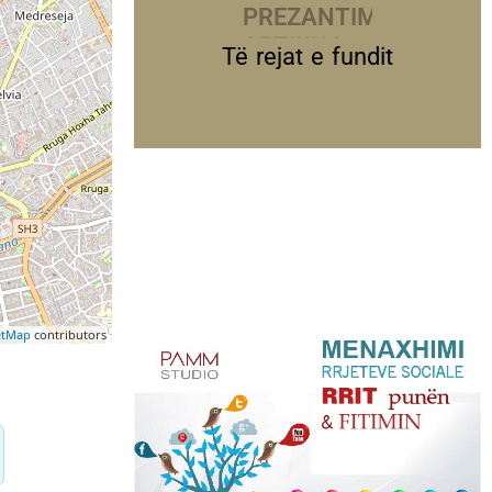
PREZANTIME
Të rejat e fundit
etMap
contributors