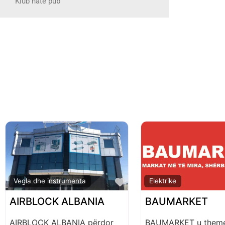
Klub nate pub
Favorite
Vegla dhe instrumenta
Elektrike
AIRBLOCK ALBANIA
BAUMARKET
AIRBLOCK ALBANIA përdor
BAUMARKET u theme