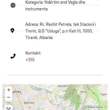
Kategoria: Ndërtim and Vegla dhe
instrumenta
Adresa:
Rr. Reshit Petrela, tek Stacioni i
Trenit, Q.B “Usluga”, p.n Kati III, 1000,
Tiranё, Albania
Kontakt:
+355
+
−