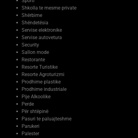
Shkolla te mesme private
Shërbime
Shëndetësia
Servise elektronike
Servise autovetura
Security
Sallon mode
Restorante
Resorte Turistike
Resorte Agroturizmi
Prodhime plastike
Prodhime industriale
Pije Alkoolike
Perde
Për shtëpinë
Pasuri te paluajteshme
Parukeri
Palester
Paisje elektronike