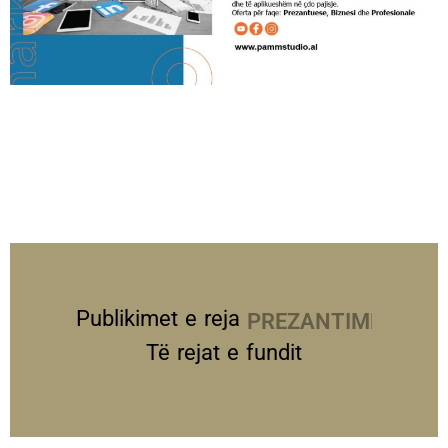
Publikimet e reja
PREZANTIME
Të rejat e fundit