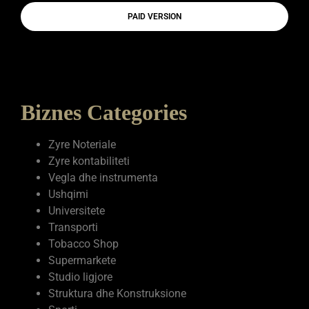
PAID VERSION
Biznes Categories
Zyre Noteriale
Zyre kontabiliteti
Vegla dhe instrumenta
Ushqimi
Universitete
Transporti
Tobacco Shop
Supermarkete
Studio ligjore
Struktura dhe Konstruksione
Sporti