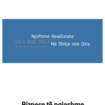
Njoftime RealEstate
VILA DHE TROJE
Në Shitje ose Qira