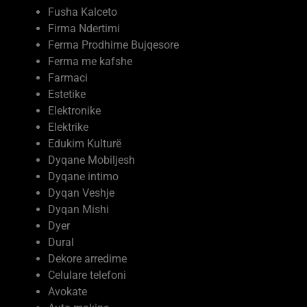
Firma Ndertimi
Ferma Prodhime Bujqesore
Ferma me kafshe
Farmaci
Estetike
Elektronike
Elektrike
Edukim Kulturë
Dyqane Mobiljesh
Dyqane intimo
Dyqan Veshje
Dyqan Mishi
Dyer
Dural
Dekore arredime
Celulare telefoni
Avokate
Auto makina