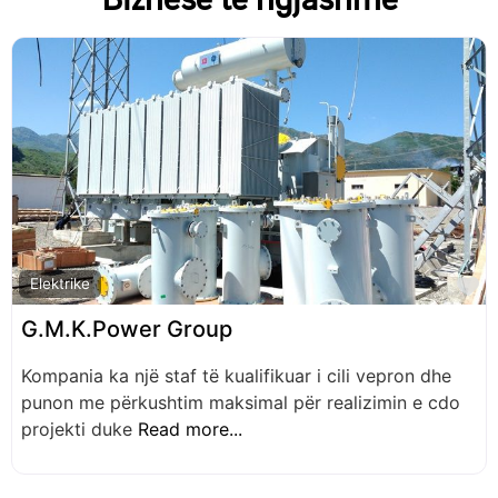
Biznese të ngjashme
F
Elektrike
G.M.K.Power Group
Kompania ka një staf të kualifikuar i cili vepron dhe
punon me përkushtim maksimal për realizimin e cdo
projekti duke
Read more...