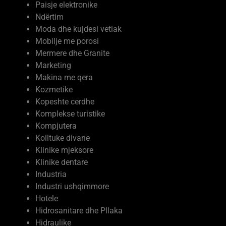
Ndërtim
Moda dhe kujdesi vetiak
Mobilje me porosi
Mermere dhe Granite
Marketing
Makina me qera
Kozmetike
Kopeshte cerdhe
Komplekse turistike
Kompjutera
Kolltuke divane
Klinike mjeksore
Klinike dentare
Industria
Industri ushqimmore
Hotele
Hidrosanitare dhe Pllaka
Hidraulike
Fusha Kalceto