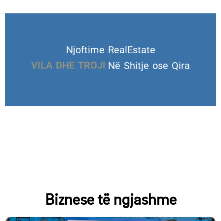
Njoftime RealEstate
VILA DHE TROJE
Në Shitje ose Qira
Biznese të ngjashme