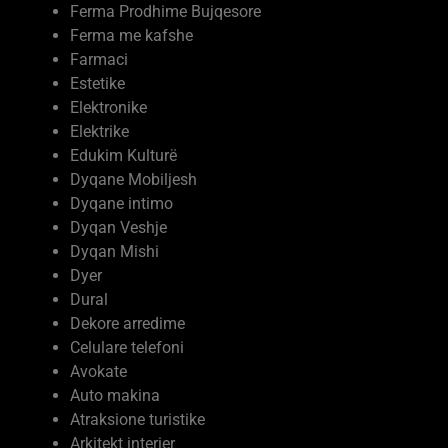
Ferma me kafshe
Farmaci
Estetike
Elektronike
Elektrike
Edukim Kulturë
Dyqane Mobiljesh
Dyqane intimo
Dyqan Veshje
Dyqan Mishi
Dyer
Dural
Dekore arredime
Celulare telefoni
Avokate
Auto makina
Atraksione turistike
Arkitekt interier
Argëtimi