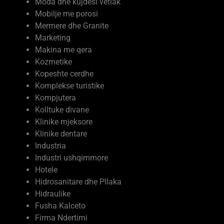
Mobilje me porosi
Mermere dhe Granite
Marketing
Makina me qera
Kozmetike
Kopeshte cerdhe
Komplekse turistike
Kompjutera
Kolltuke divane
Klinike mjeksore
Klinike dentare
Industria
Industri ushqimmore
Hotele
Hidrosanitare dhe Pllaka
Hidraulike
Fusha Kalceto
Firma Ndertimi
Ferma Prodhime Bujqesore