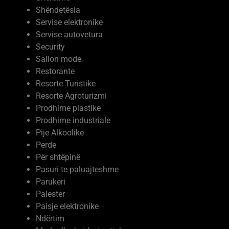
Servise elektronike
Servise autovetura
Security
Sallon mode
Restorante
Resorte Turistike
Resorte Agroturizmi
Prodhime plastike
Prodhime industriale
Pije Alkoolike
Perde
Për shtëpinë
Pasuri te paluajteshme
Parukeri
Palester
Paisje elektronike
Ndërtim
Moda dhe kujdesi vetiak