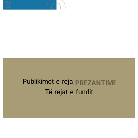
Publikimet e reja
PREZANTIME
Të rejat e fundit