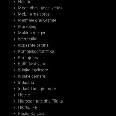
Moda dhe kujdesi vetiak
Mobilje me porosi
Mermere dhe Granite
Marketing
Makina me qera
Kozmetike
Kopeshte cerdhe
Komplekse turistike
Kompjutera
Kolltuke divane
Klinike mjeksore
Klinike dentare
Industria
Industri ushqimmore
Hotele
Hidrosanitare dhe Pllaka
Hidraulike
Fusha Kalceto
Firma Ndertimi