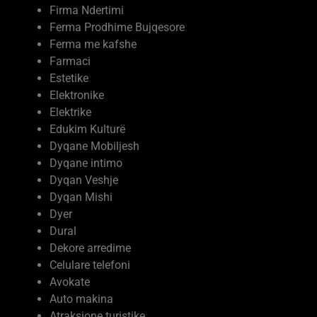
Ferma Prodhime Bujqesore
Ferma me kafshe
Farmaci
Estetike
Elektronike
Elektrike
Edukim Kulturë
Dyqane Mobiljesh
Dyqane intimo
Dyqan Veshje
Dyqan Mishi
Dyer
Dural
Dekore arredime
Celulare telefoni
Avokate
Auto makina
Atraksione turistike
Arkitekt interier