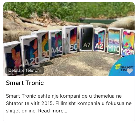
Biznese të ngjashme
F
Celulare telefoni
Smart Tronic
Smart Tronic eshte nje kompani qe u themelua ne
Shtator te vitit 2015. Fillimisht kompania u fokusua ne
shitjet online.
Read more...