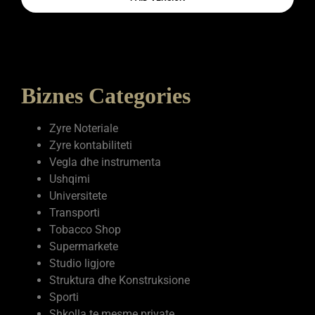
Biznes Categories
Zyre Noteriale
Zyre kontabiliteti
Vegla dhe instrumenta
Ushqimi
Universitete
Transporti
Tobacco Shop
Supermarkete
Studio ligjore
Struktura dhe Konstruksione
Sporti
Shkolla te mesme private
Shërbime