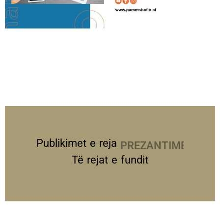
Publikimet e reja
PREZANTIME
Të rejat e fundit