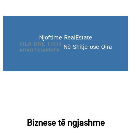
Njoftime RealEstate
VILA DHE TROJE
Në Shitje ose Qira