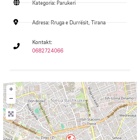
Kategoria: Parukeri
Adresa:
Rruga e Durrësit, Tirana
Kontakt:
0682724066
+
−