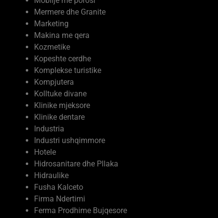
Mermere dhe Granite
Marketing
Makina me qera
Kozmetike
Kopeshte cerdhe
Komplekse turistike
Kompjutera
Kolltuke divane
Klinike mjeksore
Klinike dentare
Industria
Industri ushqimmore
Hotele
Hidrosanitare dhe Pllaka
Hidraulike
Fusha Kalceto
Firma Ndertimi
Ferma Prodhime Bujqesore
Ferma me kafshe