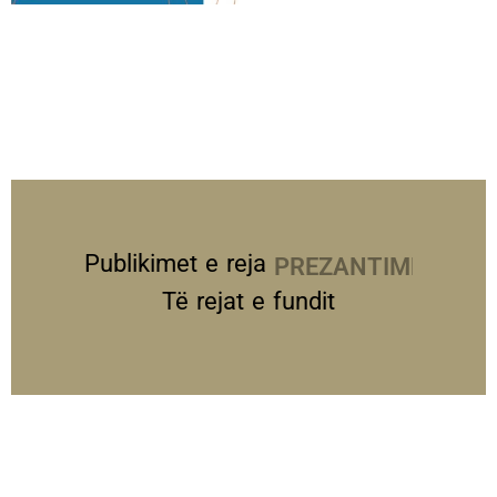
Publikimet e reja
PREZANTIME
Të rejat e fundit