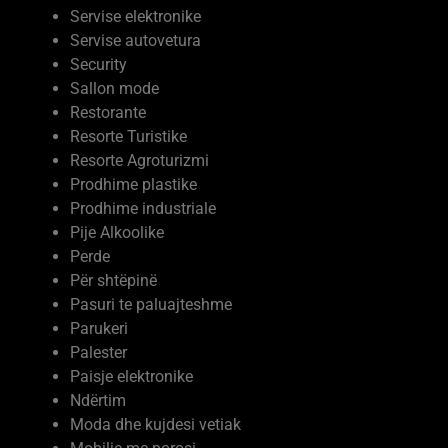
Servise autovetura
Security
Sallon mode
Restorante
Resorte Turistike
Resorte Agroturizmi
Prodhime plastike
Prodhime industriale
Pije Alkoolike
Perde
Për shtëpinë
Pasuri te paluajteshme
Parukeri
Palester
Paisje elektronike
Ndërtim
Moda dhe kujdesi vetiak
Mobilje me porosi