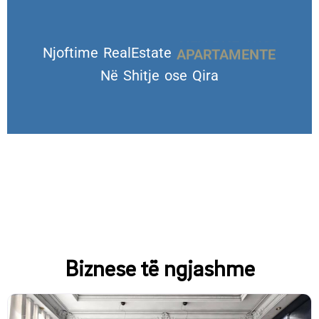
Njoftime RealEstate
VILA DHE TROJE
Në Shitje ose Qira
Biznese të ngjashme