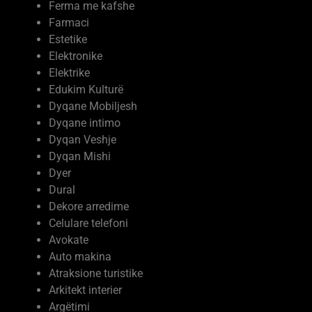
Farmaci
Estetike
Elektronike
Elektrike
Edukim Kulturë
Dyqane Mobiljesh
Dyqane intimo
Dyqan Veshje
Dyqan Mishi
Dyer
Dural
Dekore arredime
Celulare telefoni
Avokate
Auto makina
Atraksione turistike
Arkitekt interier
Argëtimi