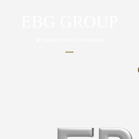
EBG GROUP
residenca lion tirane albania