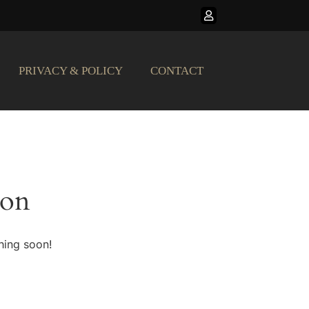
PRIVACY & POLICY
CONTACT
zon
hing soon!