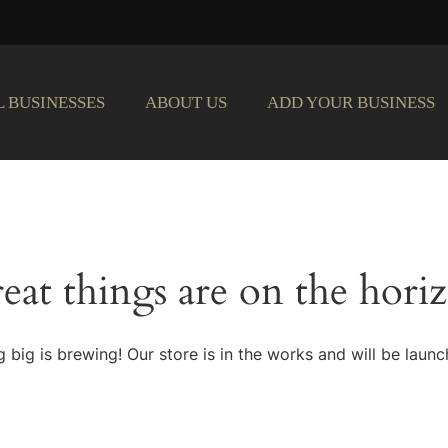
L BUSINESSES
ABOUT US
ADD YOUR BUSINESS
eat things are on the hori
 big is brewing! Our store is in the works and will be launc