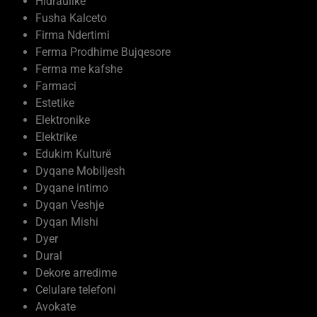
Hidraulike
Fusha Kalceto
Firma Ndertimi
Ferma Prodhime Bujqesore
Ferma me kafshe
Farmaci
Estetike
Elektronike
Elektrike
Edukim Kulturë
Dyqane Mobiljesh
Dyqane intimo
Dyqan Veshje
Dyqan Mishi
Dyer
Dural
Dekore arredime
Celulare telefoni
Avokate