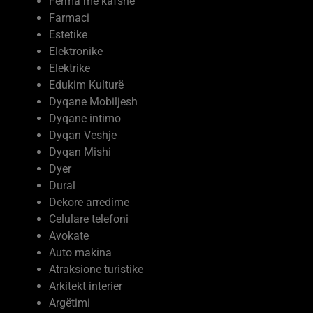
Farmaci
Estetike
Elektronike
Elektrike
Edukim Kulturë
Dyqane Mobiljesh
Dyqane intimo
Dyqan Veshje
Dyqan Mishi
Dyer
Dural
Dekore arredime
Celulare telefoni
Avokate
Auto makina
Atraksione turistike
Arkitekt interier
Argëtimi