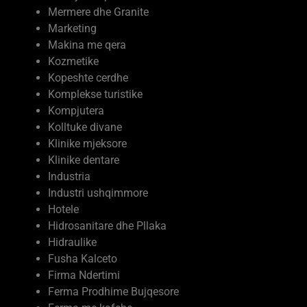
Marketing
Makina me qera
Kozmetike
Kopeshte cerdhe
Komplekse turistike
Kompjutera
Kolltuke divane
Klinike mjeksore
Klinike dentare
Industria
Industri ushqimmore
Hotele
Hidrosanitare dhe Pllaka
Hidraulike
Fusha Kalceto
Firma Ndertimi
Ferma Prodhime Bujqesore
Ferma me kafshe