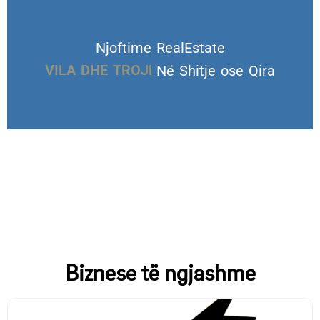
Njoftime RealEstate
VILA DHE TROJE
Në Shitje ose Qira
Biznese të ngjashme