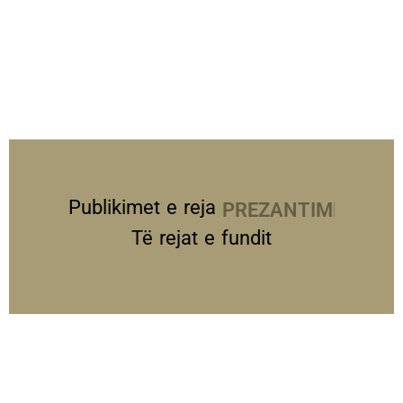
Publikimet e reja
PREZANTIME
Të rejat e fundit