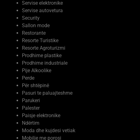
Servise autovetura
Security
Sallon mode
Restorante
Resorte Turistike
Resorte Agroturizmi
Prodhime plastike
Prodhime industriale
Pije Alkoolike
Perde
Për shtëpinë
Pasuri te paluajteshme
Parukeri
Palester
Paisje elektronike
Ndërtim
Moda dhe kujdesi vetiak
Mobilje me porosi
Mermere dhe Granite