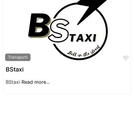
F
Transporti
BStaxi
BStaxi
Read more...