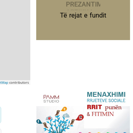
PREZANTIME
Të rejat e fundit
etMap
contributors