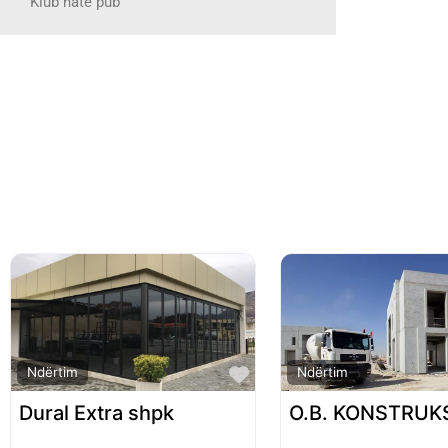
Klub nate pub
Favorite
Ndërtim
Ndërtim
Dural Extra shpk
O.B. KONSTRUK