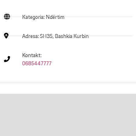
Kategoria: Ndërtim
Adresa:
SH35, Bashkia Kurbin
Kontakt:
0685447777