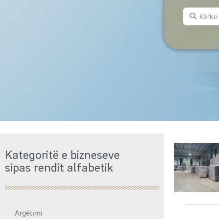
Kërko për.
Kategoritë e bizneseve
sipas rendit alfabetik
Argëtimi