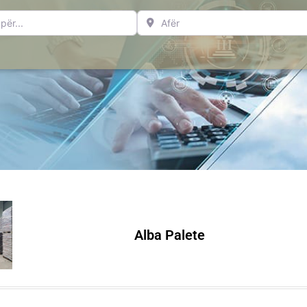
..
Afër
Alba Palete