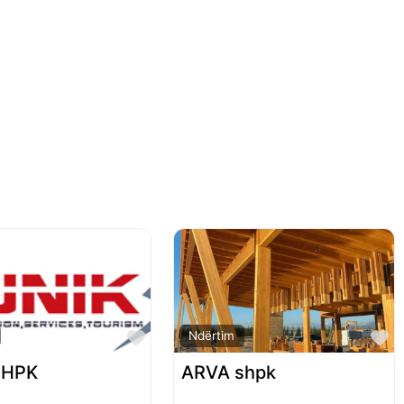
Favorite
F
Ndërtim
SHPK
ARVA shpk