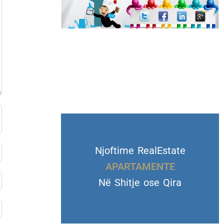
Njoftime RealEstate
VILA DHE TROJE
Në Shitje ose Qira