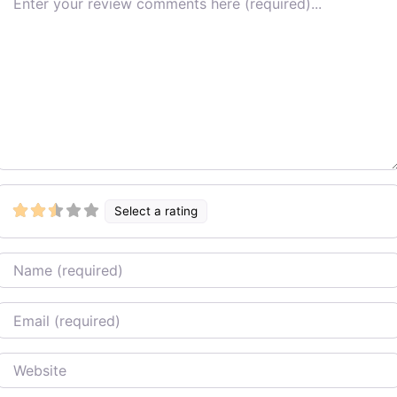
Select a rating
Name
Email
Website