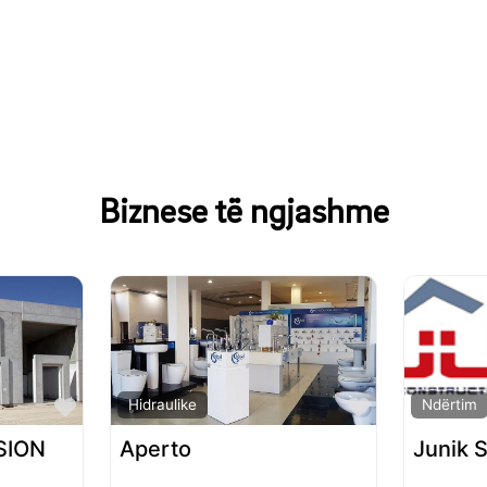
Biznese të ngjashme
Favorite
Favorite
Hidraulike
Ndërtim
SION
Aperto
Junik 