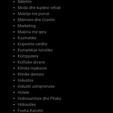
Mermere dhe Granite
Marketing
Makina me qera
Kozmetike
Kopeshte cerdhe
Komplekse turistike
Kompjutera
Kolltuke divane
Klinike mjeksore
Klinike dentare
Industria
Industri ushqimmore
Hotele
Hidrosanitare dhe Pllaka
Hidraulike
Fusha Kalceto
Firma Ndertimi
Ferma Prodhime Bujqesore