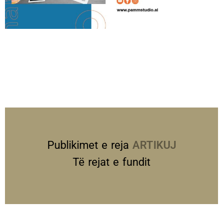
Publikimet e reja
PREZANTIME
Të rejat e fundit