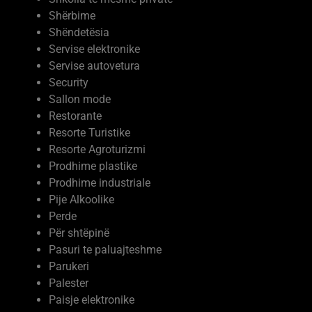
Servise elektronike
Servise autovetura
Security
Sallon mode
Restorante
Resorte Turistike
Resorte Agroturizmi
Prodhime plastike
Prodhime industriale
Pije Alkoolike
Perde
Për shtëpinë
Pasuri te paluajteshme
Parukeri
Palester
Paisje elektronike
Ndërtim
Moda dhe kujdesi vetiak
Mobilje me porosi