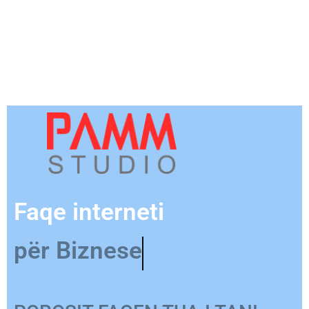
Faqe interneti
për Biznese
POROSIT FAQEN TUAJ TANI