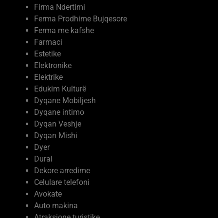
Ferma me kafshe
Farmaci
Estetike
Elektronike
Elektrike
Edukim Kulturë
Dyqane Mobiljesh
Dyqane intimo
Dyqan Veshje
Dyqan Mishi
Dyer
Dural
Dekore arredime
Celulare telefoni
Avokate
Auto makina
Atraksione turistike
Arkitekt interier
Argëtimi