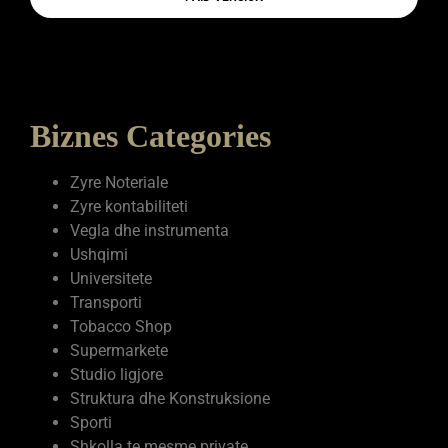
Biznes Categories
Zyre Noteriale
Zyre kontabiliteti
Vegla dhe instrumenta
Ushqimi
Universitete
Transporti
Tobacco Shop
Supermarkete
Studio ligjore
Struktura dhe Konstruksione
Sporti
Shkolla te mesme private
Shërbime
Shëndetësia