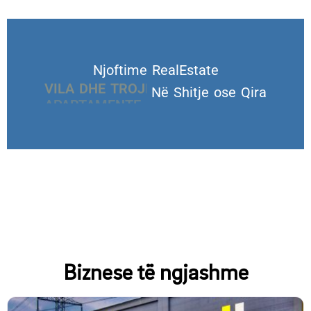
Njoftime RealEstate
VILA DHE TROJE
Në Shitje ose Qira
Biznese të ngjashme