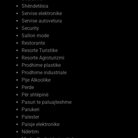
Servise elektronike
Servise autovetura
Security
Sallon mode
Restorante
Resorte Turistike
Resorte Agroturizmi
Prodhime plastike
Prodhime industriale
Pije Alkoolike
Perde
Për shtëpinë
Pasuri te paluajteshme
Parukeri
Palester
Paisje elektronike
Ndërtim
Moda dhe kujdesi vetiak