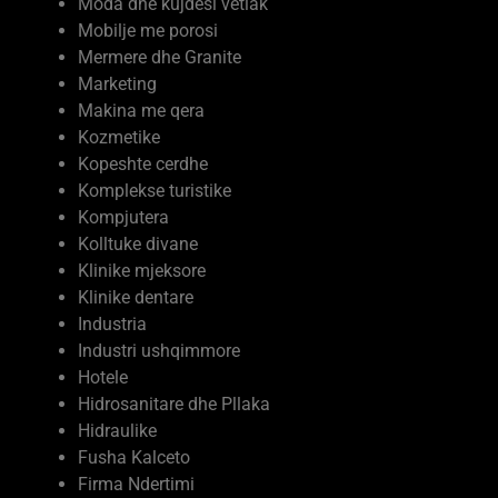
Mobilje me porosi
Mermere dhe Granite
Marketing
Makina me qera
Kozmetike
Kopeshte cerdhe
Komplekse turistike
Kompjutera
Kolltuke divane
Klinike mjeksore
Klinike dentare
Industria
Industri ushqimmore
Hotele
Hidrosanitare dhe Pllaka
Hidraulike
Fusha Kalceto
Firma Ndertimi
Ferma Prodhime Bujqesore