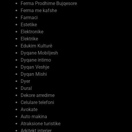
Ferma me kafshe
Farmaci
Estetike
Elektronike
Elektrike
Edukim Kulturë
Dyqane Mobiljesh
Dyqane intimo
Dyqan Veshje
Dyqan Mishi
Dyer
Dural
Dekore arredime
Celulare telefoni
Avokate
Auto makina
Atraksione turistike
Arkitekt interier
Argëtimi