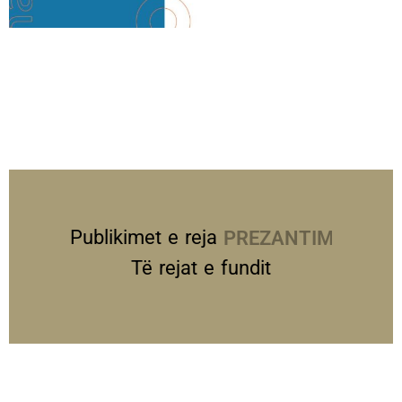
Publikimet e reja
PREZANTIME
Të rejat e fundit