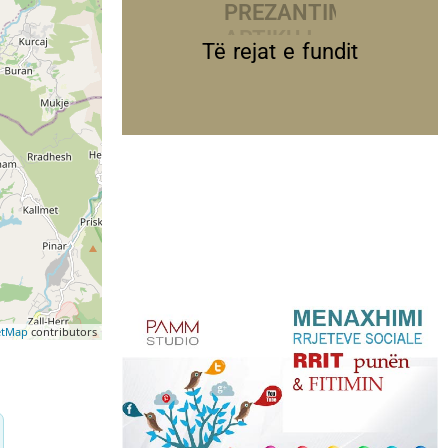
PREZANTIME
Të rejat e fundit
etMap
contributors