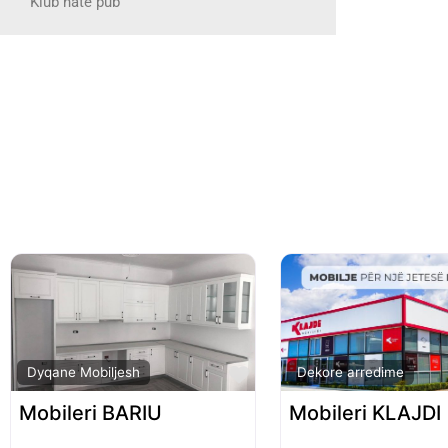
Klub nate pub
Favorite
Dyqane Mobiljesh
Dekore arredime
Mobileri BARIU
Mobileri KLAJDI