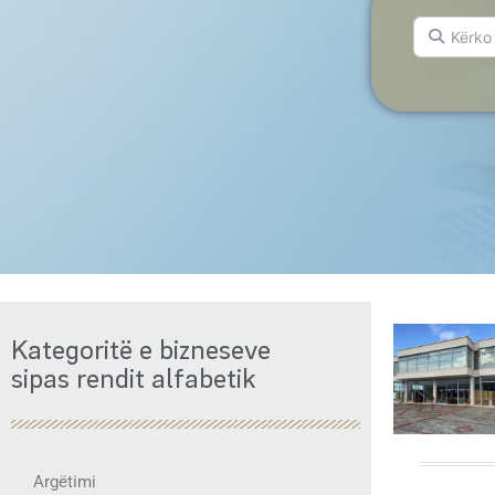
Kërko për.
Kategoritë e bizneseve
sipas rendit alfabetik
Argëtimi