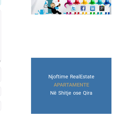
Njoftime RealEstate
VILA DHE TROJE
Në Shitje ose Qira