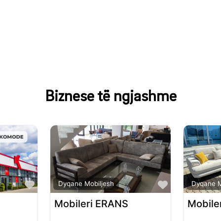
Biznese të ngjashme
Favorite
Favorite
Dyqane Mobiljesh
Dyqane M
Mobileri ERANS
Mobiler