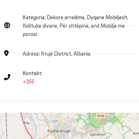
Kategoria: Dekore arredime, Dyqane Mobiljesh,
Kolltuke divane, Për shtëpinë, and Mobilje me
porosi
Adresa:
Krujë District, Albania
Kontakt:
+355