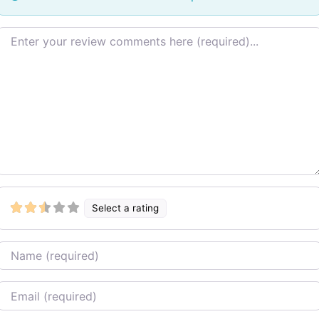
Review text
Select a rating
Name
Email