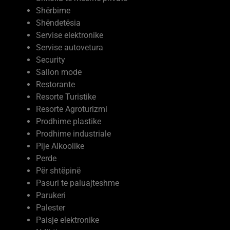
Studio ligjore
Struktura dhe Konstruksione
Sporti
Shkolla te mesme private
Shërbime
Shëndetësia
Servise elektronike
Servise autovetura
Security
Sallon mode
Restorante
Resorte Turistike
Resorte Agroturizmi
Prodhime plastike
Prodhime industriale
Pije Alkoolike
Perde
Për shtëpinë
Pasuri te paluajteshme