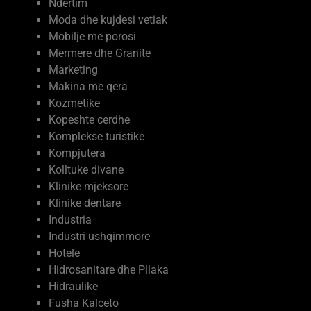
Parukeri
Palester
Paisje elektronike
Ndërtim
Moda dhe kujdesi vetiak
Mobilje me porosi
Mermere dhe Granite
Marketing
Makina me qera
Kozmetike
Kopeshte cerdhe
Komplekse turistike
Kompjutera
Kolltuke divane
Klinike mjeksore
Klinike dentare
Industria
Industri ushqimmore