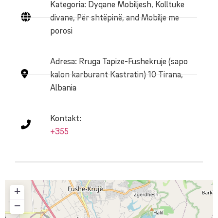
Kategoria: Dyqane Mobiljesh, Kolltuke
divane, Për shtëpinë, and Mobilje me
porosi
Adresa:
Rruga Tapize-Fushekruje (sapo
kalon karburant Kastratin) 10 Tirana,
Albania
Kontakt:
+355
+
−