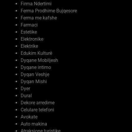
Hotele
Hidrosanitare dhe Pllaka
Hidraulike
Fusha Kalceto
Firma Ndertimi
Ferma Prodhime Bujqesore
Ferma me kafshe
Farmaci
Estetike
Elektronike
Elektrike
Edukim Kulturë
Dyqane Mobiljesh
Dyqane intimo
Dyqan Veshje
Dyqan Mishi
Dyer
Dural
Dekore arredime