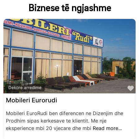
Biznese të ngjashme
F
Dekore arredime
Mobileri Eurorudi
Mobileri EuroRudi ben diferencen ne Dizenjim dhe
Prodhim sipas kerkesave te klientit. Me nje
eksperience mbi 20 vjecare dhe mbi
Read more...