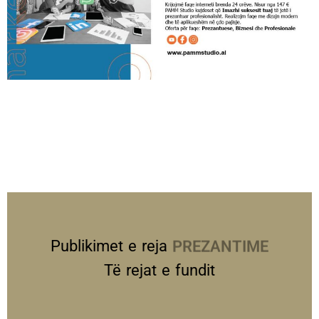
Publikimet e reja
PREZANTIME
Të rejat e fundit