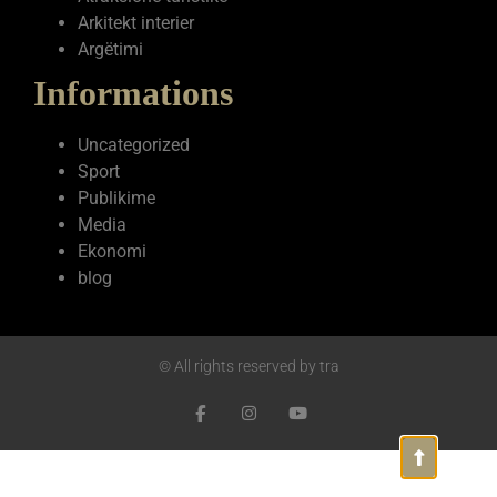
Celulare telefoni
Avokate
Auto makina
Atraksione turistike
Arkitekt interier
Argëtimi
Informations
Uncategorized
Sport
Publikime
Media
Ekonomi
blog
© All rights reserved by tra