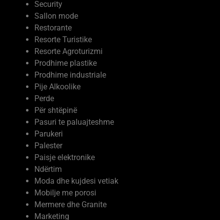
Servise autovetura
Security
Sallon mode
Restorante
Resorte Turistike
Resorte Agroturizmi
Prodhime plastike
Prodhime industriale
Pije Alkoolike
Perde
Për shtëpinë
Pasuri te paluajteshme
Parukeri
Palester
Paisje elektronike
Ndërtim
Moda dhe kujdesi vetiak
Mobilje me porosi