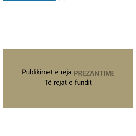
Publikimet e reja
PREZANTIME
Të rejat e fundit