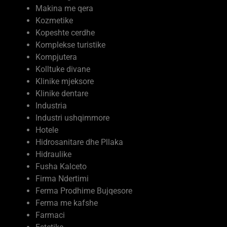
Mermere dhe Granite
Marketing
Makina me qera
Kozmetike
Kopeshte cerdhe
Komplekse turistike
Kompjutera
Kolltuke divane
Klinike mjeksore
Klinike dentare
Industria
Industri ushqimmore
Hotele
Hidrosanitare dhe Pllaka
Hidraulike
Fusha Kalceto
Firma Ndertimi
Ferma Prodhime Bujqesore
Ferma me kafshe