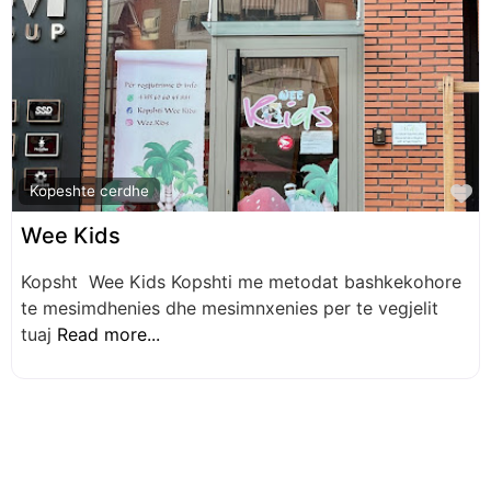
F
Kopeshte cerdhe
Wee Kids
Kopsht Wee Kids Kopshti me metodat bashkekohore
te mesimdhenies dhe mesimnxenies per te vegjelit
tuaj
Read more...