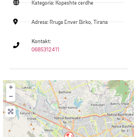
Kategoria: Kopeshte cerdhe
Adresa:
Rruga Enver Birko, Tirana
Kontakt:
0685312411
+
−