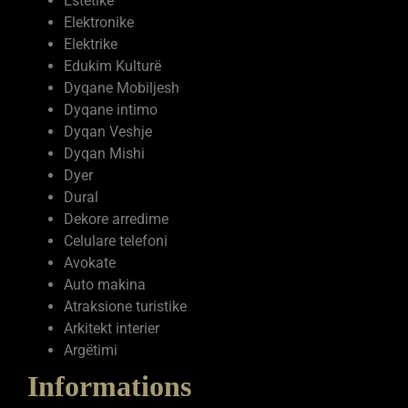
Farmaci
Estetike
Elektronike
Elektrike
Edukim Kulturë
Dyqane Mobiljesh
Dyqane intimo
Dyqan Veshje
Dyqan Mishi
Dyer
Dural
Dekore arredime
Celulare telefoni
Avokate
Auto makina
Atraksione turistike
Arkitekt interier
Argëtimi