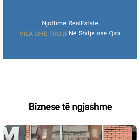
Njoftime RealEstate
VILA DHE TROJE
Në Shitje ose Qira
Biznese të ngjashme