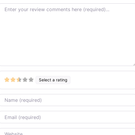
Review text
Select a rating
Name
Email
Website