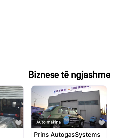
Biznese të ngjashme
Favorite
Favorite
Auto makina
Prins AutogasSystems