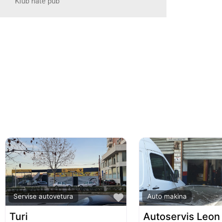
Klub nate pub
Favorite
Servise autovetura
Auto makina
Turi
Autoservis Leon