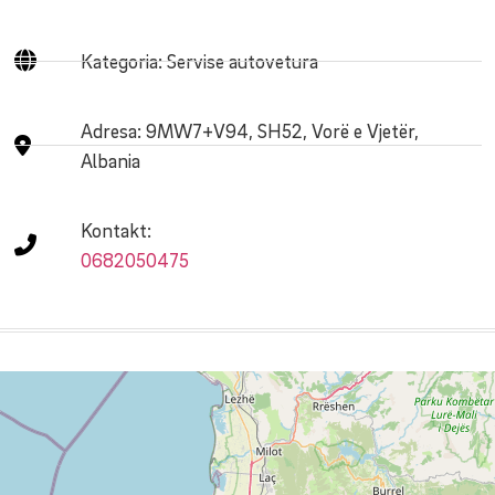
Kategoria: Servise autovetura
Adresa:
9MW7+V94, SH52, Vorë e Vjetër,
Albania
Kontakt:
0682050475