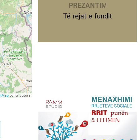
PREZANTIME
Të rejat e fundit
etMap
contributors