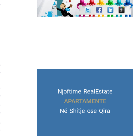
Njoftime RealEstate
VILA DHE TROJE
Në Shitje ose Qira