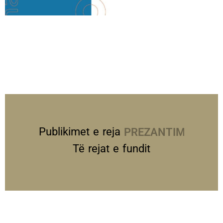
Publikimet e reja
PREZANTIME
Të rejat e fundit