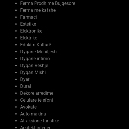
Ferma me kafshe
Farmaci
Estetike
Elektronike
Elektrike
Edukim Kulturë
Dyqane Mobiljesh
Dyqane intimo
Dyqan Veshje
Dyqan Mishi
Dyer
Dural
Dekore arredime
Celulare telefoni
Avokate
Auto makina
Atraksione turistike
Arkitekt interier
Argëtimi