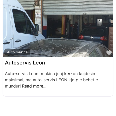
F
Auto makina
Autoservis Leon
Auto-servis Leon makina juaj kerkon kujdesin
maksimal, me auto-servis LEON kjo gje behet e
mundur!
Read more...