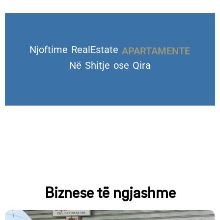
Njoftime RealEstate
VILA DHE TROJE
Në Shitje ose Qira
Biznese të ngjashme