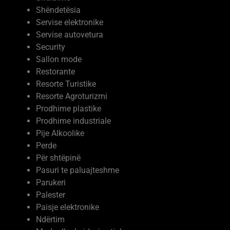
Servise elektronike
Servise autovetura
Security
Sallon mode
Restorante
Resorte Turistike
Resorte Agroturizmi
Prodhime plastike
Prodhime industriale
Pije Alkoolike
Perde
Për shtëpinë
Pasuri te paluajteshme
Parukeri
Palester
Paisje elektronike
Ndërtim
Moda dhe kujdesi vetiak