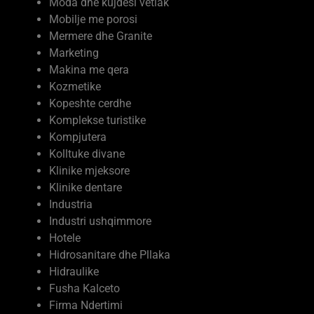
Mobilje me porosi
Mermere dhe Granite
Marketing
Makina me qera
Kozmetike
Kopeshte cerdhe
Komplekse turistike
Kompjutera
Kolltuke divane
Klinike mjeksore
Klinike dentare
Industria
Industri ushqimmore
Hotele
Hidrosanitare dhe Pllaka
Hidraulike
Fusha Kalceto
Firma Ndertimi
Ferma Prodhime Bujqesore