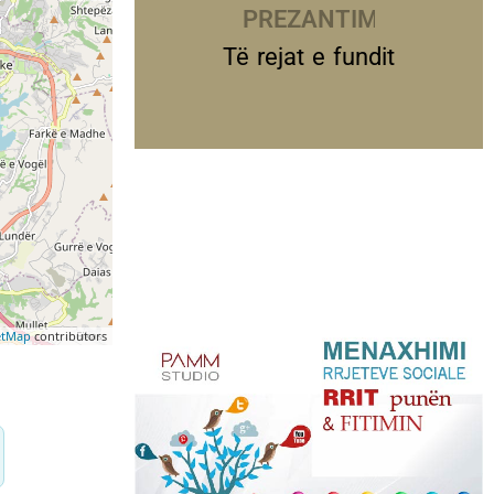
PREZANTIME
Të rejat e fundit
etMap
contributors