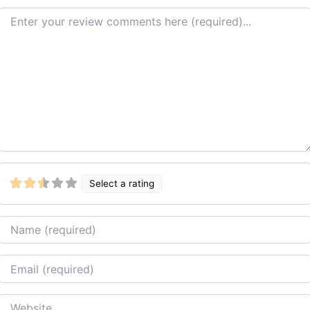
Review text
Select a rating
Name
Email
Website