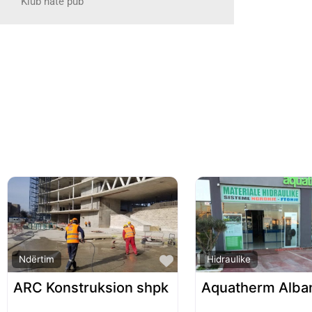
Klub nate pub
Favorite
Ndërtim
Hidraulike
ARC Konstruksion shpk
Aquatherm Alba