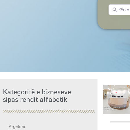
Kërko për.
Kategoritë e bizneseve
sipas rendit alfabetik
Argëtimi