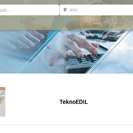
..
Afër
TeknoEDIL