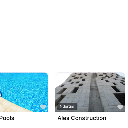
Favorite
F
Ndërtim
 Pools
Ales Construction