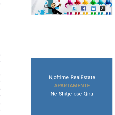
Njoftime RealEstate
VILA DHE TROJE
APARTAMENTE
Në Shitje ose Qira