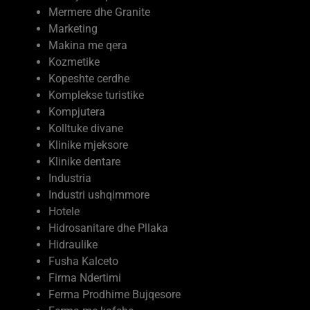
Marketing
Makina me qera
Kozmetike
Kopeshte cerdhe
Komplekse turistike
Kompjutera
Kolltuke divane
Klinike mjeksore
Klinike dentare
Industria
Industri ushqimmore
Hotele
Hidrosanitare dhe Pllaka
Hidraulike
Fusha Kalceto
Firma Ndertimi
Ferma Prodhime Bujqesore
Ferma me kafshe