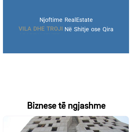
Njoftime RealEstate
VILA DHE TROJE
Në Shitje ose Qira
Biznese të ngjashme