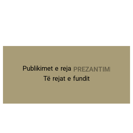
Publikimet e reja
PREZANTIME
Të rejat e fundit