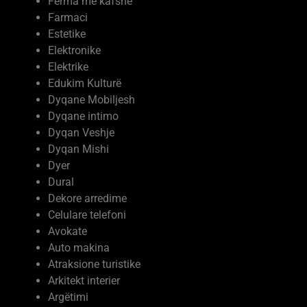
Farmaci
Estetike
Elektronike
Elektrike
Edukim Kulturë
Dyqane Mobiljesh
Dyqane intimo
Dyqan Veshje
Dyqan Mishi
Dyer
Dural
Dekore arredime
Celulare telefoni
Avokate
Auto makina
Atraksione turistike
Arkitekt interier
Argëtimi