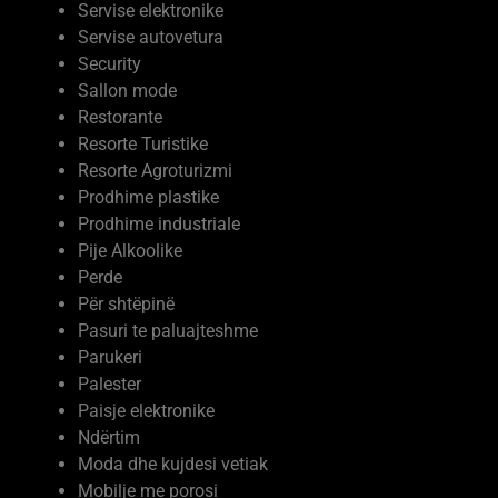
Servise autovetura
Security
Sallon mode
Restorante
Resorte Turistike
Resorte Agroturizmi
Prodhime plastike
Prodhime industriale
Pije Alkoolike
Perde
Për shtëpinë
Pasuri te paluajteshme
Parukeri
Palester
Paisje elektronike
Ndërtim
Moda dhe kujdesi vetiak
Mobilje me porosi
Mermere dhe Granite