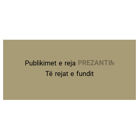
Publikimet e reja
PREZANTIME
Të rejat e fundit