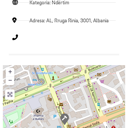
Kategoria: Ndërtim
Adresa:
AL, Rruga Rinia, 3001, Albania
+
−