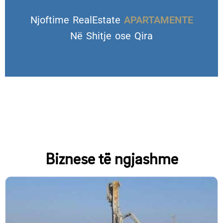
Njoftime RealEstate
VILA DHE TROJE
Në Shitje ose Qira
Biznese të ngjashme