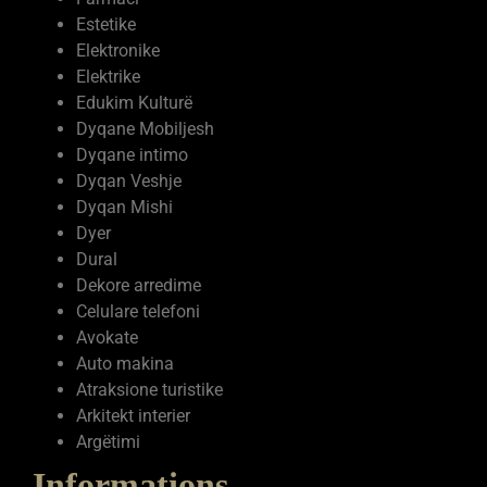
Elektronike
Elektrike
Edukim Kulturë
Dyqane Mobiljesh
Dyqane intimo
Dyqan Veshje
Dyqan Mishi
Dyer
Dural
Dekore arredime
Celulare telefoni
Avokate
Auto makina
Atraksione turistike
Arkitekt interier
Argëtimi
Informations