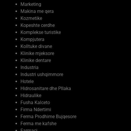
Makina me qera
Kozmetike
Kopeshte cerdhe
Komplekse turistike
Kompjutera
Kolltuke divane
Klinike mjeksore
Klinike dentare
Industria
Industri ushqimmore
Hotele
Hidrosanitare dhe Pllaka
Hidraulike
Fusha Kalceto
Firma Ndertimi
Ferma Prodhime Bujqesore
Ferma me kafshe
Farmaci
Estetike