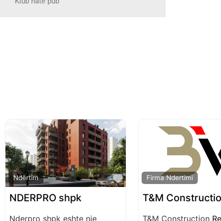
Klub nate pub
Favorite
Ndërtim
Firma Ndertimi
NDERPRO shpk
T&M Constructi
Nderpro shpk eshte nje
T&M Construction
R