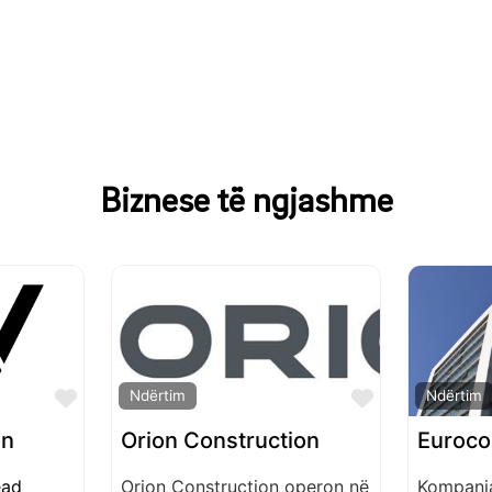
Biznese të ngjashme
Favorite
Favorite
Ndërtim
Ndërtim
on
Orion Construction
Euroco
ead
Orion Construction operon në
Kompania