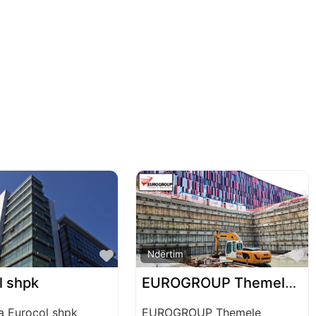
Favorite
F
Ndërtim
l shpk
EUROGROUP Themele Speciale
 Eurocol shpk
EUROGROUP Themele