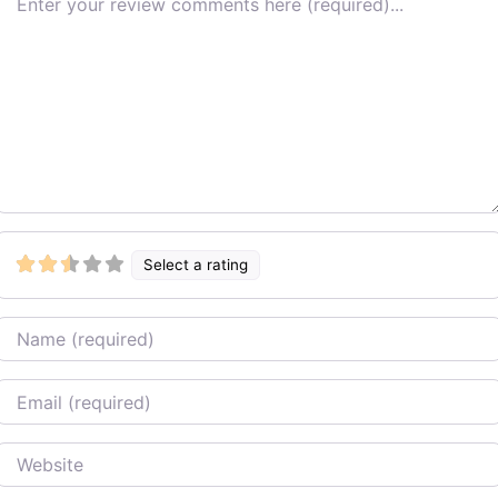
Select a rating
Name
Email
Website