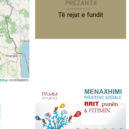
PREZANTIME
Të rejat e fundit
etMap
contributors