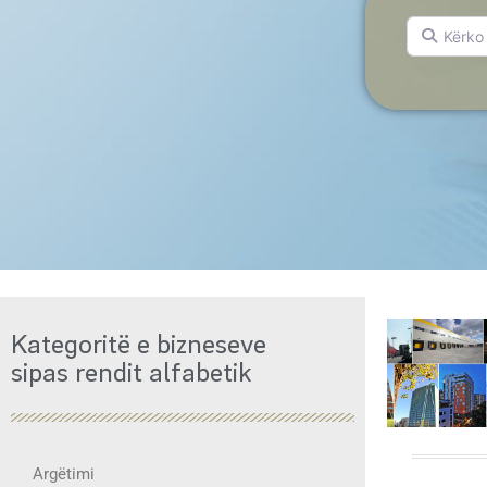
Kërko për.
Kategoritë e bizneseve
sipas rendit alfabetik
Argëtimi