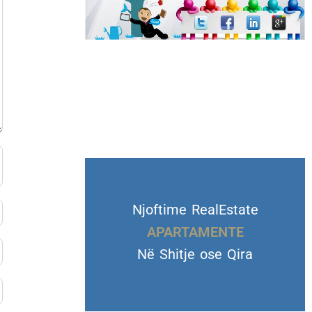
Njoftime RealEstate
VILA DHE TROJE
APARTAMENTE
Në Shitje ose Qira