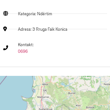
Kategoria: Ndërtim
Adresa:
3 Rruga Faik Konica
Kontakt:
0696