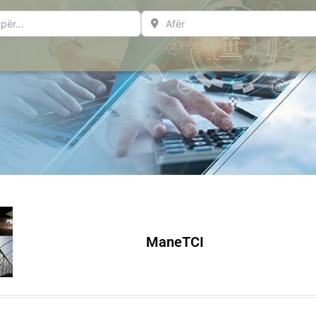
..
Afër
ManeTCI