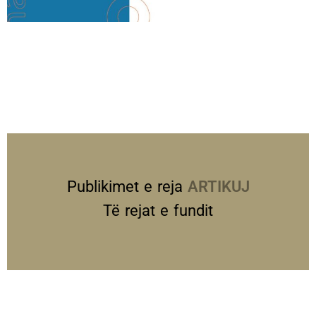
Publikimet e reja
PREZANTIME
Të rejat e fundit