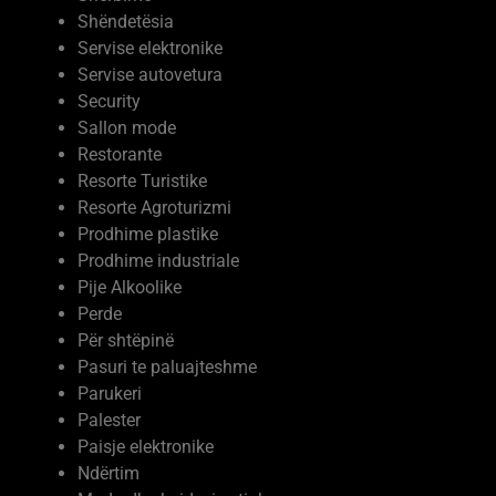
Servise autovetura
Security
Sallon mode
Restorante
Resorte Turistike
Resorte Agroturizmi
Prodhime plastike
Prodhime industriale
Pije Alkoolike
Perde
Për shtëpinë
Pasuri te paluajteshme
Parukeri
Palester
Paisje elektronike
Ndërtim
Moda dhe kujdesi vetiak
Mobilje me porosi
Mermere dhe Granite