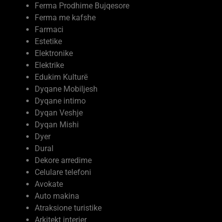
Farmaci
Estetike
Elektronike
Elektrike
Edukim Kulturë
Dyqane Mobiljesh
Dyqane intimo
Dyqan Veshje
Dyqan Mishi
Dyer
Dural
Dekore arredime
Celulare telefoni
Avokate
Auto makina
Atraksione turistike
Arkitekt interier
Argëtimi