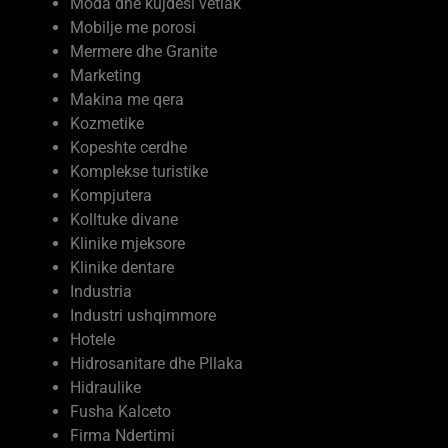
Marketing
Makina me qera
Kozmetike
Kopeshte cerdhe
Komplekse turistike
Kompjutera
Kolltuke divane
Klinike mjeksore
Klinike dentare
Industria
Industri ushqimmore
Hotele
Hidrosanitare dhe Pllaka
Hidraulike
Fusha Kalceto
Firma Ndertimi
Ferma Prodhime Bujqesore
Ferma me kafshe