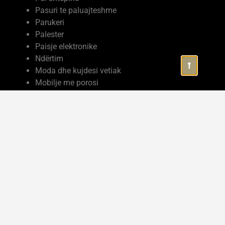
Pasuri te paluajteshme
Parukeri
Palester
Paisje elektronike
Ndërtim
Moda dhe kujdesi vetiak
Mobilje me porosi
Mermere dhe Granite
Marketing
Makina me qera
Kozmetike
Kopeshte cerdhe
Komplekse turistike
Kompjutera
Kolltuke divane
Klinike mjeksore
Klinike dentare
Industria