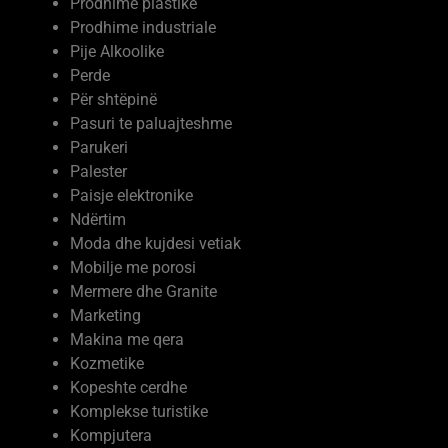
Prodhime plastike
Prodhime industriale
Pije Alkoolike
Perde
Për shtëpinë
Pasuri te paluajteshme
Parukeri
Palester
Paisje elektronike
Ndërtim
Moda dhe kujdesi vetiak
Mobilje me porosi
Mermere dhe Granite
Marketing
Makina me qera
Kozmetike
Kopeshte cerdhe
Komplekse turistike
Kompjutera