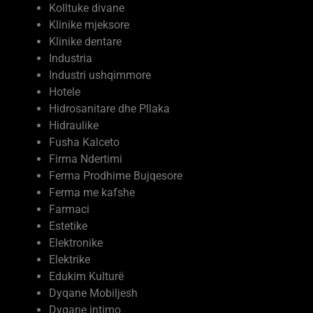
Kolltuke divane
Klinike mjeksore
Klinike dentare
Industria
Industri ushqimmore
Hotele
Hidrosanitare dhe Pllaka
Hidraulike
Fusha Kalceto
Firma Ndertimi
Ferma Prodhime Bujqesore
Ferma me kafshe
Farmaci
Estetike
Elektronike
Elektrike
Edukim Kulturë
Dyqane Mobiljesh
Dyqane intimo