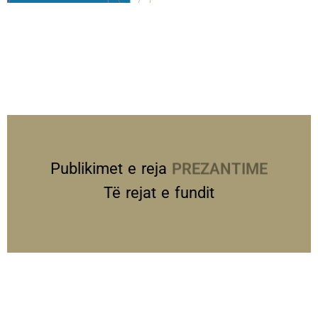
Publikimet e reja
PREZANTIME
Të rejat e fundit