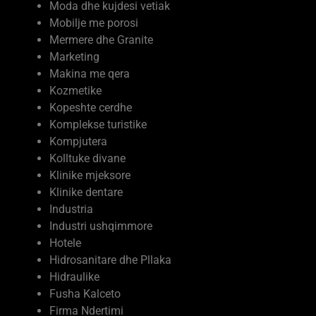
Mermere dhe Granite
Marketing
Makina me qera
Kozmetike
Kopeshte cerdhe
Komplekse turistike
Kompjutera
Kolltuke divane
Klinike mjeksore
Klinike dentare
Industria
Industri ushqimmore
Hotele
Hidrosanitare dhe Pllaka
Hidraulike
Fusha Kalceto
Firma Ndertimi
Ferma Prodhime Bujqesore
Ferma me kafshe