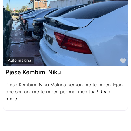
F
Auto makina
Pjese Kembimi Niku
Pjese Kembimi Niku Makina kerkon me te miren! Ejani
dhe shikoni me te miren per makinen tuaj!
Read
more...