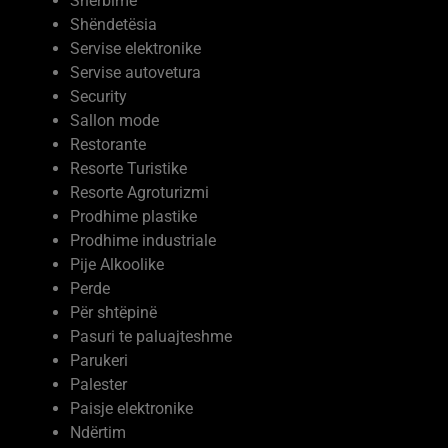
Servise autovetura
Security
Sallon mode
Restorante
Resorte Turistike
Resorte Agroturizmi
Prodhime plastike
Prodhime industriale
Pije Alkoolike
Perde
Për shtëpinë
Pasuri te paluajteshme
Parukeri
Palester
Paisje elektronike
Ndërtim
Moda dhe kujdesi vetiak
Mobilje me porosi