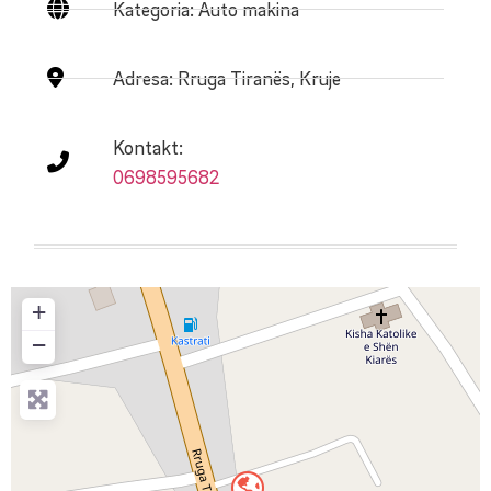
Kategoria: Auto makina
Adresa:
Rruga Tiranës, Kruje
Kontakt:
0698595682
+
−