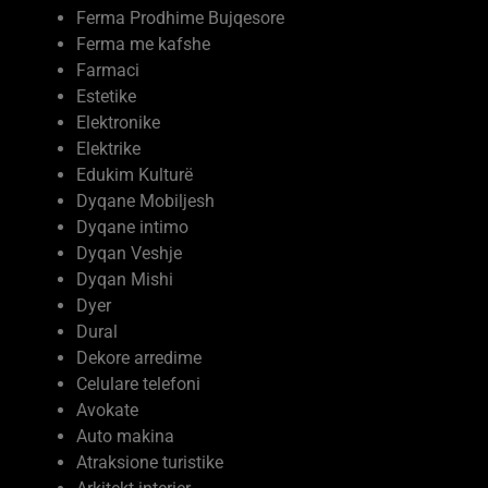
Farmaci
Estetike
Elektronike
Elektrike
Edukim Kulturë
Dyqane Mobiljesh
Dyqane intimo
Dyqan Veshje
Dyqan Mishi
Dyer
Dural
Dekore arredime
Celulare telefoni
Avokate
Auto makina
Atraksione turistike
Arkitekt interier
Argëtimi