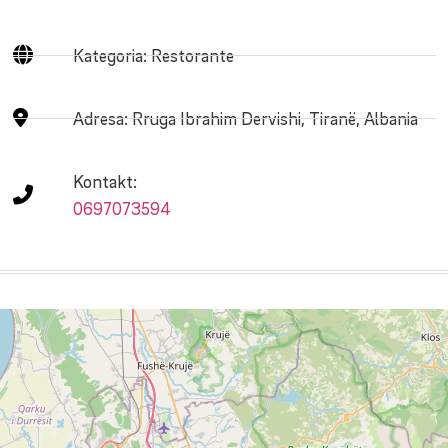
Kategoria: Restorante
Adresa:
Rruga Ibrahim Dervishi, Tiranë, Albania
Kontakt:
0697073594