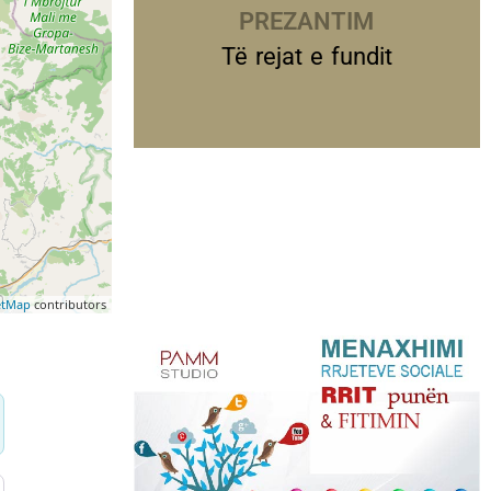
PREZANTIME
Të rejat e fundit
etMap
contributors