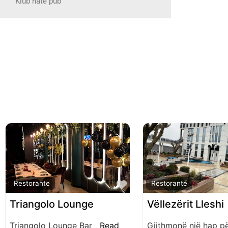
Klub nate pub
Favorite
Restorante
Restorante
Triangolo Lounge
Vëllezërit Lleshi
Triangolo Lounge Bar
Read
Gjithmonë një hap pë