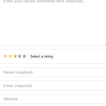
Select a rating
Name
Email
Website