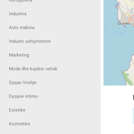
Industria
Auto makina
Industri ushqimmore
Marketing
Moda dhe kujdesi vetiak
Dyqan Veshje
Dyqane intimo
Estetike
Kozmetike