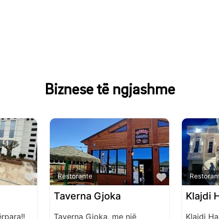
Biznese të ngjashme
Favorite
Favorite
Restorante
Restoran
Taverna Gjoka
Klajdi H
rpara!!
Taverna Gjoka, me një
Klajdi Ha