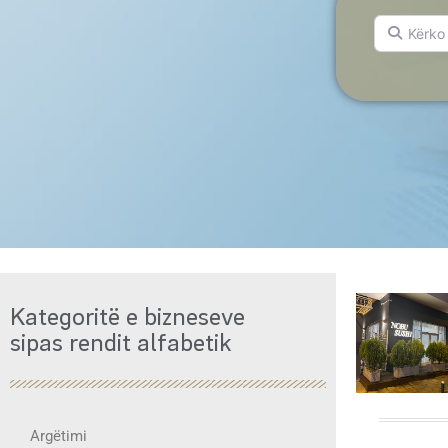
Kërko për.
Kategoritë e bizneseve
sipas rendit alfabetik
Argëtimi