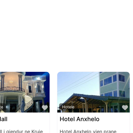
Favorite
F
te
Hotele
all
Hotel Anxhelo
ll i gjendur ne Kruje
Hotel Anxhelo vjen prane