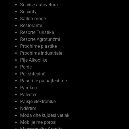
Shërbime
Shëndetësia
Servise elektronike
Servise autovetura
Security
Sallon mode
Restorante
Resorte Turistike
Resorte Agroturizmi
Prodhime plastike
Prodhime industriale
Pije Alkoolike
Perde
Për shtëpinë
Pasuri te paluajteshme
Parukeri
Palester
Paisje elektronike
Ndërtim