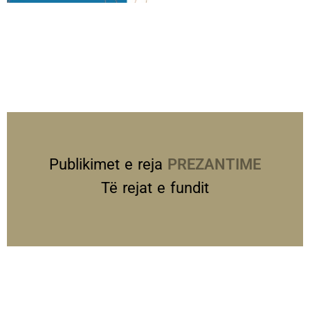
Publikimet e reja
PREZANTIME
Të rejat e fundit