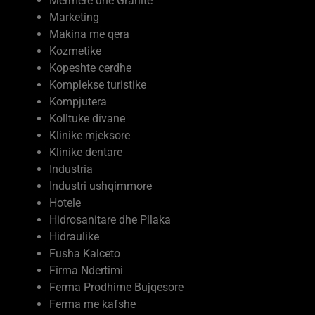
Moda dhe kujdesi vetiak
Mobilje me porosi
Mermere dhe Granite
Marketing
Makina me qera
Kozmetike
Kopeshte cerdhe
Komplekse turistike
Kompjutera
Kolltuke divane
Klinike mjeksore
Klinike dentare
Industria
Industri ushqimmore
Hotele
Hidrosanitare dhe Pllaka
Hidraulike
Fusha Kalceto
Firma Ndertimi