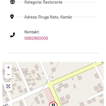
Kategoria: Restorante
Adresa:
Rruga Nato, Kamëz
Kontakt:
0682890006
+
−