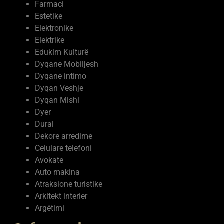
Ferma Prodhime Bujqesore
Ferma me kafshe
Farmaci
Estetike
Elektronike
Elektrike
Edukim Kulturë
Dyqane Mobiljesh
Dyqane intimo
Dyqan Veshje
Dyqan Mishi
Dyer
Dural
Dekore arredime
Celulare telefoni
Avokate
Auto makina
Atraksione turistike