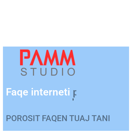
Faqe interneti
për Produkte