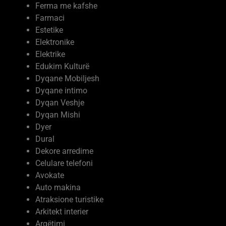
Firma Ndertimi
Ferma Prodhime Bujqesore
Ferma me kafshe
Farmaci
Estetike
Elektronike
Elektrike
Edukim Kulturë
Dyqane Mobiljesh
Dyqane intimo
Dyqan Veshje
Dyqan Mishi
Dyer
Dural
Dekore arredime
Celulare telefoni
Avokate
Auto makina