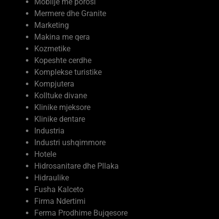
Ndërtim
Moda dhe kujdesi vetiak
Mobilje me porosi
Mermere dhe Granite
Marketing
Makina me qera
Kozmetike
Kopeshte cerdhe
Komplekse turistike
Kompjutera
Kolltuke divane
Klinike mjeksore
Klinike dentare
Industria
Industri ushqimmore
Hotele
Hidrosanitare dhe Pllaka
Hidraulike
Fusha Kalceto