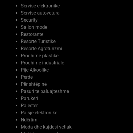
Shkolla te mesme private
Shërbime
Shëndetësia
Servise elektronike
Servise autovetura
Security
Sallon mode
Restorante
Resorte Turistike
Resorte Agroturizmi
Prodhime plastike
Prodhime industriale
Pije Alkoolike
Perde
Për shtëpinë
Pasuri te paluajteshme
Parukeri
Palester
Paisje elektronike