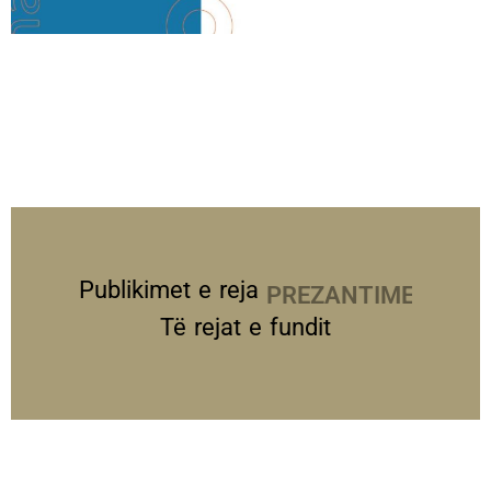
Publikimet e reja
PREZANTIME
Të rejat e fundit