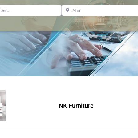
..
Afër
NK Furniture