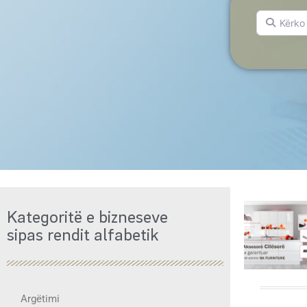
Kërko për.
Kategoritë e bizneseve
sipas rendit alfabetik
Argëtimi