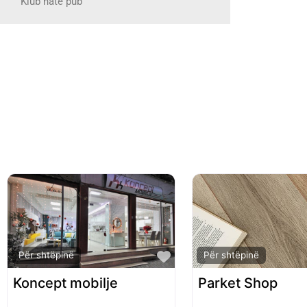
Klub nate pub
Favorite
Për shtëpinë
Për shtëpinë
Koncept mobilje
Parket Shop