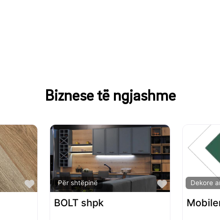
Biznese të ngjashme
Favorite
Favorite
Për shtëpinë
Dekore a
BOLT shpk
Mobile