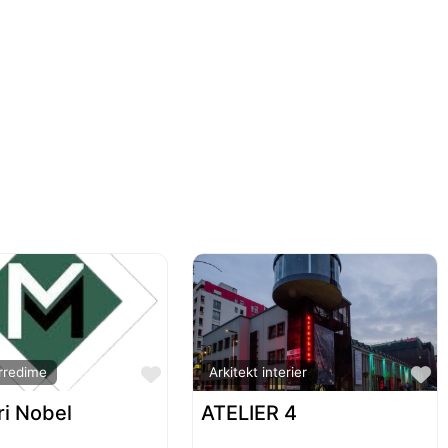
Favorite
F
rredime
Arkitekt interier
ri Nobel
ATELIER 4