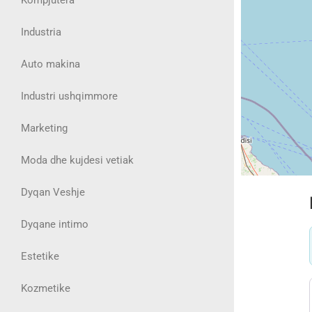
Industria
Auto makina
Industri ushqimmore
Marketing
Moda dhe kujdesi vetiak
Dyqan Veshje
Dyqane intimo
Estetike
Kozmetike