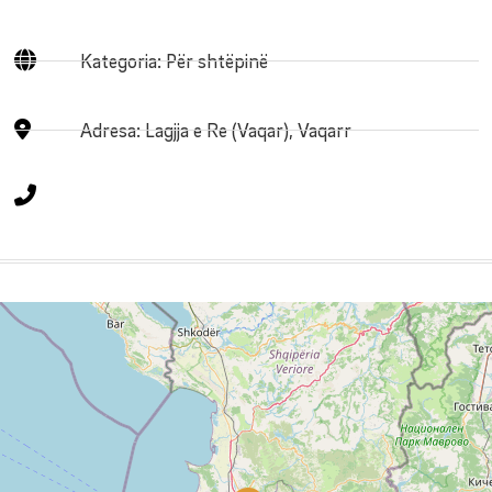
Kategoria: Për shtëpinë
Adresa:
Lagjja e Re (Vaqar), Vaqarr