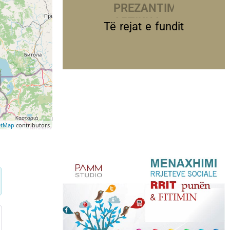
PREZANTIME
Të rejat e fundit
etMap
contributors